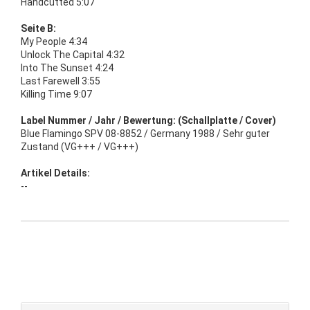
Handcutted 5:07
Seite B:
My People 4:34
Unlock The Capital 4:32
Into The Sunset 4:24
Last Farewell 3:55
Killing Time 9:07
Label Nummer / Jahr / Bewertung: (Schallplatte / Cover)
Blue Flamingo SPV 08-8852 / Germany 1988 / Sehr guter
Zustand (VG+++ / VG+++)
Artikel Details:
--