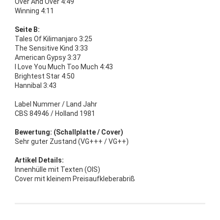
Over And Over 4:49
Winning 4:11
Seite B:
Tales Of Kilimanjaro 3:25
The Sensitive Kind 3:33
American Gypsy 3:37
I Love You Much Too Much 4:43
Brightest Star 4:50
Hannibal 3:43
Label Nummer / Land Jahr
CBS 84946 / Holland 1981
Bewertung: (Schallplatte / Cover)
Sehr guter Zustand (VG+++ / VG++)
Artikel Details:
Innenhülle mit Texten (OIS)
Cover mit kleinem Preisaufkleberabriß