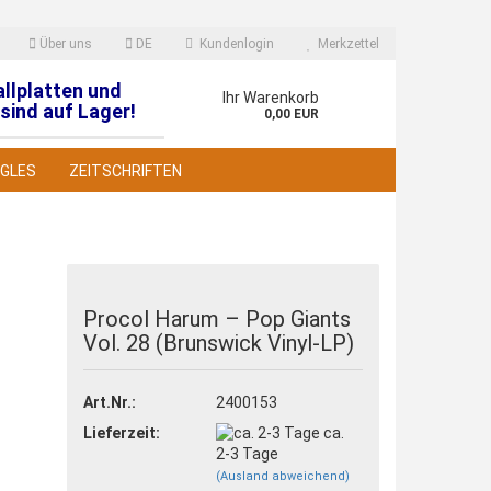
Über uns
DE
Kundenlogin
Merkzettel
allplatten und
en
Ihr Warenkorb
sind auf Lager!
0,00 EUR
NGLES
ZEITSCHRIFTEN
Procol Harum – Pop Giants
Vol. 28 (Brunswick Vinyl-LP)
 erstellen
wort vergessen?
Art.Nr.:
2400153
Lieferzeit:
ca.
2-3 Tage
(Ausland abweichend)