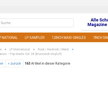
Alle Sch
Sprache auswähl
Magazine 
P NATIONAL
LP SAMPLER
12INCH MAXI-SINGLES
7INCH SI
»
»
»
te
LP International
Rock / Hardrock / Metal
arum – Pop Giants Vol. 28 (Brunswick Vinyl-LP)
ter
« zurück
163
Artikel in dieser Kategorie
Konto
Pass