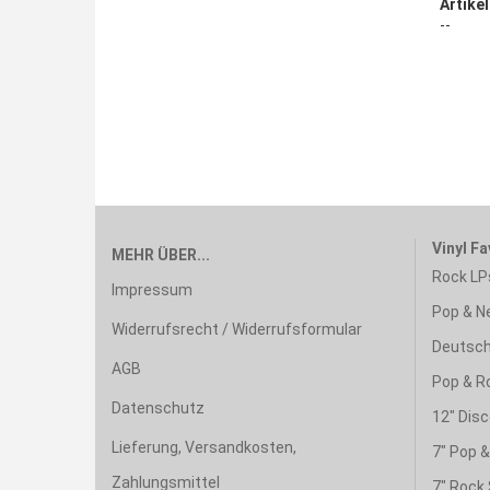
Artikel
--
Vinyl Fa
MEHR ÜBER...
Rock LP
Impressum
Pop & N
Widerrufsrecht / Widerrufsformular
Deutsch
AGB
Pop & R
Datenschutz
12" Disc
Lieferung, Versandkosten,
7" Pop 
Zahlungsmittel
7" Rock 