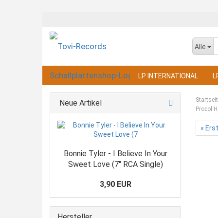
Alle
LP INTERNATIONAL
L
Startsei
Neue Artikel
Procol H
« Ers
Bonnie Tyler - I Believe In Your
Sweet Love (7" RCA Single)
3,90 EUR
Hersteller