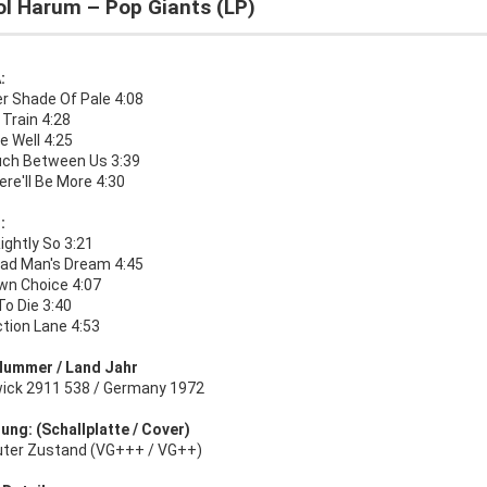
ol Harum – Pop Giants (LP)
:
er Shade Of Pale 4:08
Train 4:28
e Well 4:25
ch Between Us 3:39
here'll Be More 4:30
:
ightly So 3:21
ad Man's Dream 4:45
wn Choice 4:07
To Die 3:40
ction Lane 4:53
Nummer / Land Jahr
ick 2911 538 / Germany 1972
ung: (Schallplatte / Cover)
uter Zustand (VG+++ / VG++)