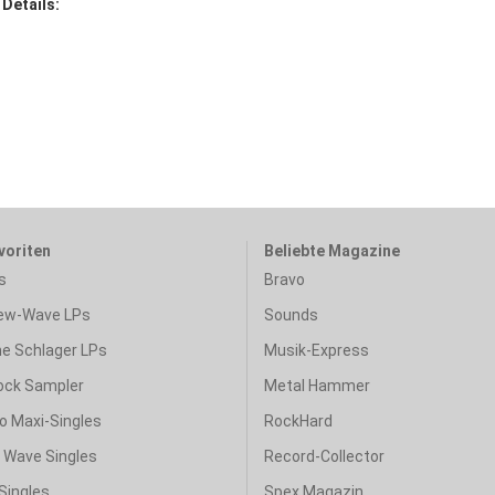
 Details:
voriten
Beliebte Magazine
s
Bravo
ew-Wave LPs
Sounds
e Schlager LPs
Musik-Express
ock Sampler
Metal Hammer
o Maxi-Singles
RockHard
& Wave Singles
Record-Collector
Singles
Spex Magazin