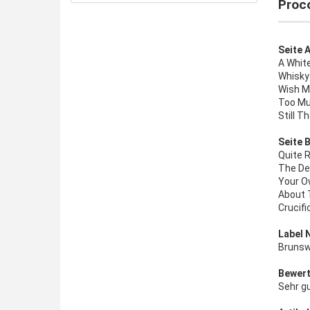
Proc
Seite A
A Whit
Whisky 
Wish M
Too Mu
Still T
Seite B
Quite R
The De
Your O
About 
Crucifi
Label 
Brunsw
Bewert
Sehr g