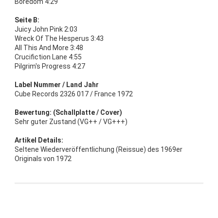
Boredom 4:29
Seite B:
Juicy John Pink 2:03
Wreck Of The Hesperus 3:43
All This And More 3:48
Crucifiction Lane 4:55
Pilgrim's Progress 4:27
Label Nummer / Land Jahr
Cube Records 2326 017 / France 1972
Bewertung: (Schallplatte / Cover)
Sehr guter Zustand (VG++ / VG+++)
Artikel Details:
Seltene Wiederveröffentlichung (Reissue) des 1969er
Originals von 1972