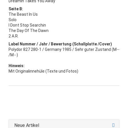
Dreamin Takes You Away
Seite B:
The Beast In Us
Solo
I Dont Stop Searchin
The Day Of The Dawn
2 A.R.
Label Nummer / Jahr / Bewertung (Schallplatte /Cover)
Polydor 827 280-1 / Germany 1985 / Sehr guter Zustand (M--
/M--)
Hinweis:
Mit Originalinnehüle (Texte und Fotos)
Neue Artikel