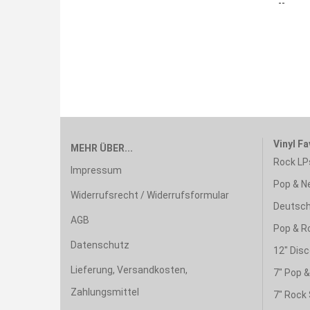
--
Vinyl Fa
MEHR ÜBER...
Rock LP
Impressum
Pop & N
Widerrufsrecht / Widerrufsformular
Deutsch
AGB
Pop & R
Datenschutz
12" Disc
Lieferung, Versandkosten,
7" Pop 
Zahlungsmittel
7" Rock 