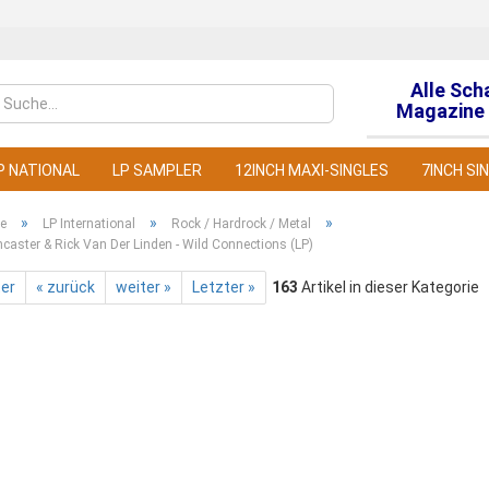
Alle Sch
Sprache auswähl
Magazine 
P NATIONAL
LP SAMPLER
12INCH MAXI-SINGLES
7INCH SI
»
»
»
te
LP International
Rock / Hardrock / Metal
caster & Rick Van Der Linden - Wild Connections (LP)
ter
« zurück
weiter »
Letzter »
163
Artikel in dieser Kategorie
Konto
Pass