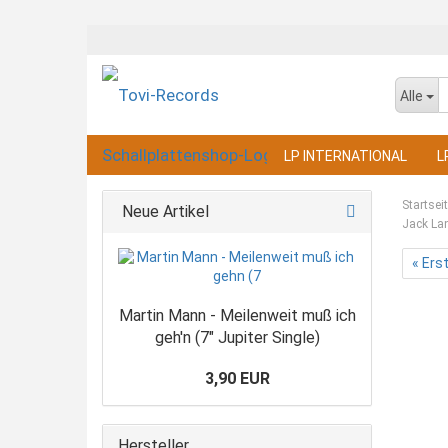
Alle
LP INTERNATIONAL
L
Startsei
Neue Artikel
Jack Lan
« Ers
Martin Mann - Meilenweit muß ich
geh'n (7" Jupiter Single)
3,90 EUR
Hersteller