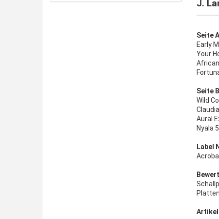
J. La
Seite A
Early 
Your H
African
Fortun
Seite B
Wild C
Claudia
Aural E
Nyala 5
Label 
Acroba
Bewert
Schall
Platte
Artikel