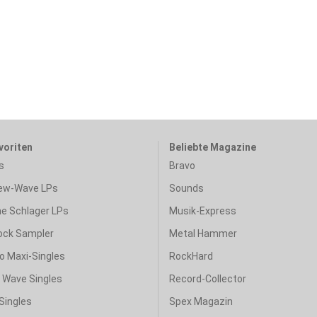
voriten
Beliebte Magazine
s
Bravo
ew-Wave LPs
Sounds
e Schlager LPs
Musik-Express
ock Sampler
Metal Hammer
o Maxi-Singles
RockHard
& Wave Singles
Record-Collector
Singles
Spex Magazin