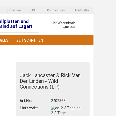
Über uns
DE
Kundenlogin
Merkzettel
allplatten und
en
Ihr Warenkorb
sind auf Lager!
0,00 EUR
NGLES
ZEITSCHRIFTEN
Jack Lancaster & Rick Van
Der Linden - Wild
 erstellen
Connections (LP)
wort vergessen?
Art.Nr.:
2402863
Lieferzeit:
ca.
2-3 Tage