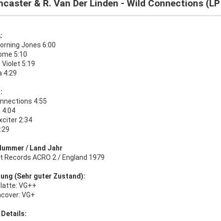
ncaster & R. Van Der Linden - Wild Connections (LP
:
Morning Jones 6:00
ome 5:10
 Violet 5:19
a 4:29
:
onnections 4:55
 4:04
xciter 2:34
:29
Nummer / Land Jahr
t Records ACRO 2 / England 1979
ung (Sehr guter Zustand):
platte: VG++
ncover: VG+
 Details: