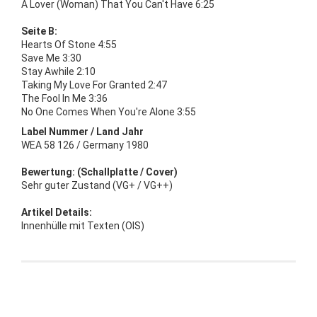
A Lover (Woman) That You Can't Have 6:25
Seite B:
Hearts Of Stone 4:55
Save Me 3:30
Stay Awhile 2:10
Taking My Love For Granted 2:47
The Fool In Me 3:36
No One Comes When You're Alone 3:55
Label Nummer / Land Jahr
WEA 58 126 / Germany 1980
Bewertung: (Schallplatte / Cover)
Sehr guter Zustand (VG+ / VG++)
Artikel Details:
Innenhülle mit Texten (OIS)