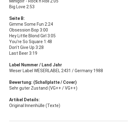
Minigolf - Rock'n Roll 2:05
Big Love 2:53
Seite B:
Gimme Some Fun 2:24
Obsession Bop 3:00
Hey Little Blond Girl 3:05
You're So Square 1:48
Don't Give Up 3:28
Last Beer 3:19
Label Nummer / Land Jahr
Weser Label WESERLABEL 2431 / Germany 1988
Bewertung: (Schallplatte / Cover)
Sehr guter Zustand (VG++ / VG++)
Artikel Details:
Original Innenhülle (Texte)