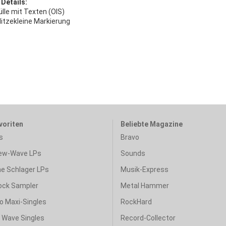
 Details:
lle mit Texten (OIS)
litzekleine Markierung
voriten
Beliebte Magazine
s
Bravo
ew-Wave LPs
Sounds
e Schlager LPs
Musik-Express
ock Sampler
Metal Hammer
o Maxi-Singles
RockHard
& Wave Singles
Record-Collector