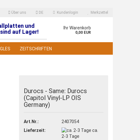
Über uns
DE
Kundenlogin
Merkzettel
allplatten und
en
Ihr Warenkorb
sind auf Lager!
0,00 EUR
NGLES
ZEITSCHRIFTEN
Durocs - Same: Durocs
(Capitol Vinyl-LP OIS
 erstellen
Germany)
wort vergessen?
Art.Nr.:
2407054
Lieferzeit:
ca.
2-3 Tage