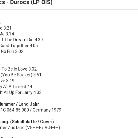
s - Durocs (LP OIS)
:
d 3:21
Me 3:14
Let The Dream Die 4:39
Good Together 4:05
 No Fun 3:02
:
s To Be In Love 3:02
 (You Be Sucker) 3:51
ove 3:19
y At A Time 3:44
It All Up For Larry 4:33
Nummer / Land Jahr
l 1C 064-85 980 / Germany 1979
ung: (Schallplatte / Cover)
uter Zustand (VG+++ / VG+++)