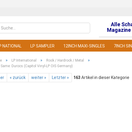
Alle Sch
Sprache auswähl
Magazine 
P NATIONAL
LP SAMPLER
12INCH MAXI-SINGLES
7INCH SI
»
»
»
te
LP International
Rock / Hardrock / Metal
 Same: Durocs (Capitol Vinyl-LP OIS Germany)
ter
« zurück
weiter »
Letzter »
163
Artikel in dieser Kategorie
Konto
Pass