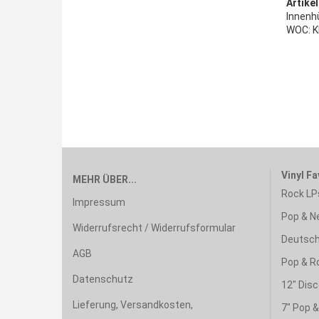
Artikel
Innenhü
WOC: K
Vinyl Fa
MEHR ÜBER...
Rock LP
Impressum
Pop & N
Widerrufsrecht / Widerrufsformular
Deutsch
AGB
Pop & R
Datenschutz
12" Disc
Lieferung, Versandkosten,
7" Pop 