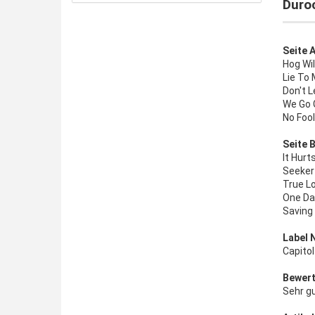
Duroc
Seite A
Hog Wil
Lie To 
Don't 
We Go 
No Fool
Seite B
It Hurt
Seeker
True L
One Da
Saving 
Label 
Capito
Bewert
Sehr g