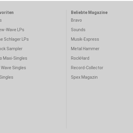
voriten
Beliebte Magazine
s
Bravo
ew-Wave LPs
Sounds
e Schlager LPs
Musik-Express
ock Sampler
Metal Hammer
o Maxi-Singles
RockHard
& Wave Singles
Record-Collector
Singles
Spex Magazin