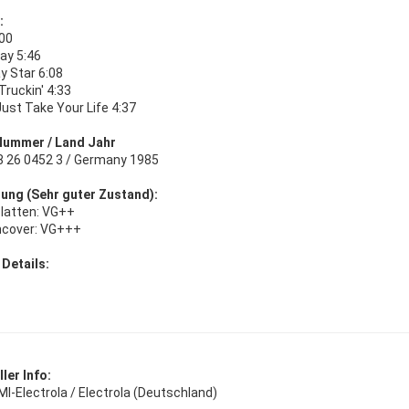
:
:00
ay 5:46
y Star 6:08
ruckin' 4:33
ust Take Your Life 4:37
Nummer / Land Jahr
8 26 0452 3 / Germany 1985
ung (Sehr guter Zustand):
platten: VG++
ncover: VG+++
 Details:
ler Info:
MI-Electrola / Electrola (Deutschland)