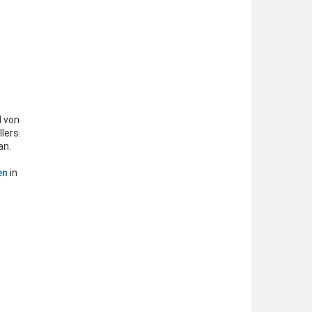
l von
lers.
an.
en
in