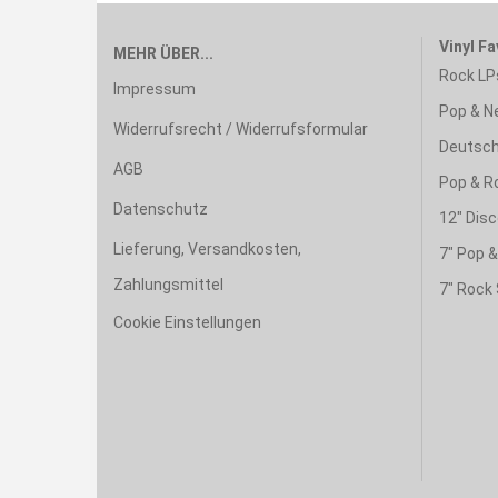
Vinyl Fa
MEHR ÜBER...
Rock LP
Impressum
Pop & N
Widerrufsrecht / Widerrufsformular
Deutsch
AGB
Pop & R
Datenschutz
12" Disc
Lieferung, Versandkosten,
7" Pop 
Zahlungsmittel
7" Rock 
Cookie Einstellungen