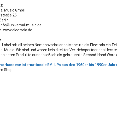
t:
sal Music GmbH
straße 25
Berlin
: info@universal-music.de
t: www.electrola.de
s:
 Label mit all seinen Namensvariationen ist heute als Electrola ein Tei
al Music. Wir sind und waren kein direkter Vertriebspartner des Herstel
eten deren Produkte ausschließlich als gebrauchte Second-Hand Ware 
vorhandene internationale EMI LPs aus den 1960er bis 1990er Jahr
em Shop