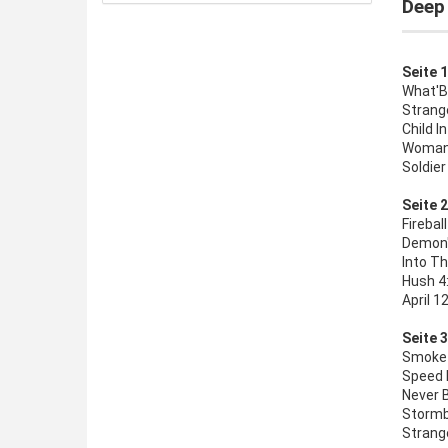
Deep 
Seite 1
What'B
Strang
Child I
Woman 
Soldier
Seite 2
Firebal
Demon'
Into Th
Hush 4
April 1
Seite 3
Smoke 
Speed 
Never 
Stormb
Strang