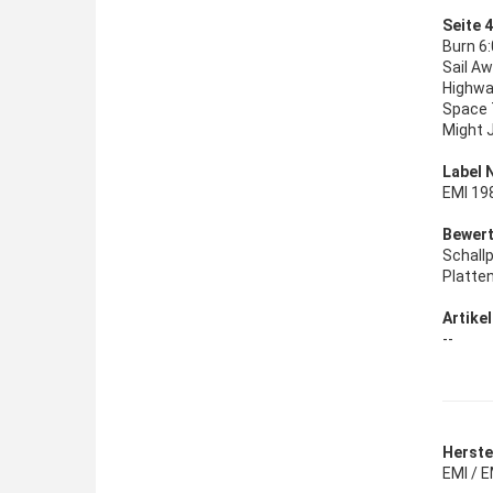
Seite 4
Burn 6
Sail Aw
Highwa
Space T
Might J
Label 
EMI 19
Bewert
Schall
Platte
Artikel
--
Herstel
EMI / E