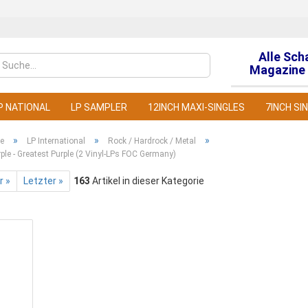
Alle Sch
Sprache auswähl
Magazine 
P NATIONAL
LP SAMPLER
12INCH MAXI-SINGLES
7INCH SI
»
»
»
te
LP International
Rock / Hardrock / Metal
ple - Greatest Purple (2 Vinyl-LPs FOC Germany)
r »
Letzter »
163
Artikel in dieser Kategorie
Konto
Pass