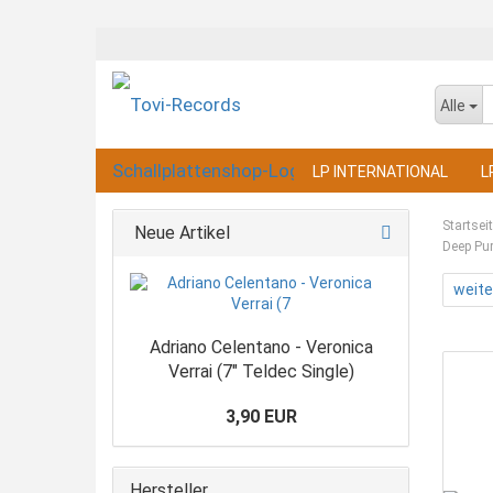
Alle
LP INTERNATIONAL
L
Startsei
Neue Artikel
Deep Pur
weite
Adriano Celentano - Veronica
Verrai (7" Teldec Single)
3,90 EUR
Hersteller