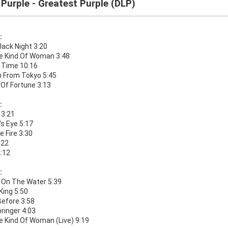
Purple - Greatest Purple (DLP)
:
lack Night 3:20
e Kind Of Woman 3:48
n Time 10:16
From Tokyo 5:45
 Of Fortune 3:13
:
l 3:21
s Eye 5:17
e Fire 3:30
:22
2:12
:
On The Water 5:39
King 5:50
Before 3:58
ringer 4:03
e Kind Of Woman (Live) 9:19