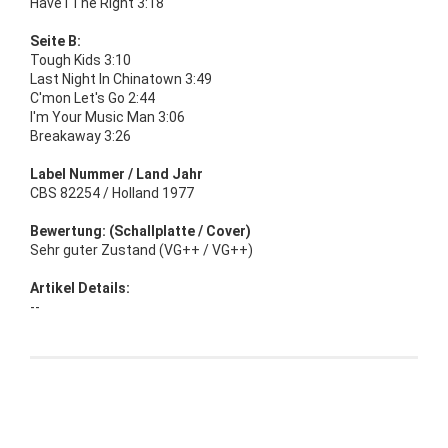
Have I The Right 3:18
Seite B:
Tough Kids 3:10
Last Night In Chinatown 3:49
C'mon Let's Go 2:44
I'm Your Music Man 3:06
Breakaway 3:26
Label Nummer / Land Jahr
CBS 82254 / Holland 1977
Bewertung: (Schallplatte / Cover)
Sehr guter Zustand (VG++ / VG++)
Artikel Details:
--