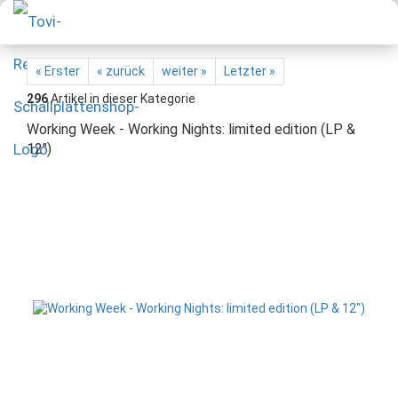
« Erster
« zurück
weiter »
Letzter »
296
Artikel in dieser Kategorie
Working Week - Working Nights: limited edition (LP &
12")