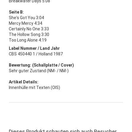
Breakwater Days 5:08
Seite B:
She's Got You 3:04
Mercy Mercy 4:34
Certainly No One 3:33
The Hollow Song 3:30
Too Long Alone 4:19
Label Nummer / Land Jahr
CBS 450440 1 / Holland 1987
Bewertung: (Schallplatte / Cover)
Sehr guter Zustand (NM- / NM-)
Artikel Details:
Innenhülle mit Texten (OIS)
Dieses Produkt schauten sich auch Besucher