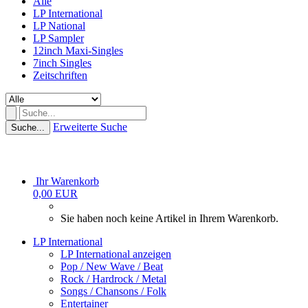
Alle
LP International
LP National
LP Sampler
12inch Maxi-Singles
7inch Singles
Zeitschriften
Erweiterte Suche
Suche...
Ihr Warenkorb
0,00 EUR
Sie haben noch keine Artikel in Ihrem Warenkorb.
LP International
LP International anzeigen
Pop / New Wave / Beat
Rock / Hardrock / Metal
Songs / Chansons / Folk
Entertainer