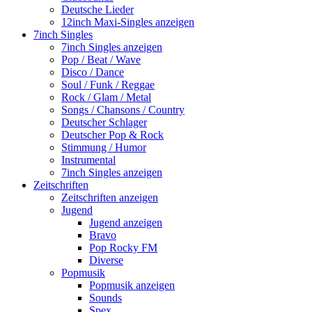
Deutsche Lieder
12inch Maxi-Singles anzeigen
7inch Singles
7inch Singles anzeigen
Pop / Beat / Wave
Disco / Dance
Soul / Funk / Reggae
Rock / Glam / Metal
Songs / Chansons / Country
Deutscher Schlager
Deutscher Pop & Rock
Stimmung / Humor
Instrumental
7inch Singles anzeigen
Zeitschriften
Zeitschriften anzeigen
Jugend
Jugend anzeigen
Bravo
Pop Rocky FM
Diverse
Popmusik
Popmusik anzeigen
Sounds
Spex