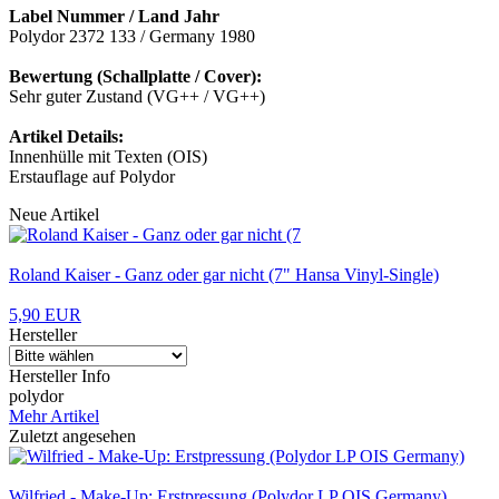
Label Nummer / Land Jahr
Polydor 2372 133 / Germany 1980
Bewertung (Schallplatte / Cover):
Sehr guter Zustand (VG++ / VG++)
Artikel Details:
Innenhülle mit Texten (OIS)
Erstauflage auf Polydor
Neue Artikel
Roland Kaiser - Ganz oder gar nicht (7" Hansa Vinyl-Single)
5,90 EUR
Hersteller
Hersteller Info
polydor
Mehr Artikel
Zuletzt angesehen
Wilfried - Make-Up: Erstpressung (Polydor LP OIS Germany)