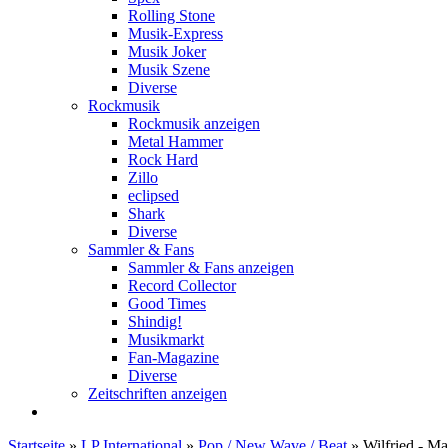
Rolling Stone
Musik-Express
Musik Joker
Musik Szene
Diverse
Rockmusik
Rockmusik anzeigen
Metal Hammer
Rock Hard
Zillo
eclipsed
Shark
Diverse
Sammler & Fans
Sammler & Fans anzeigen
Record Collector
Good Times
Shindig!
Musikmarkt
Fan-Magazine
Diverse
Zeitschriften anzeigen
Startseite
»
LP International
»
Pop / New Wave / Beat
»
Wilfried - M