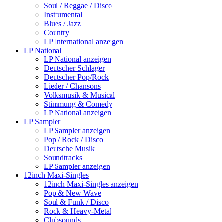
Soul / Reggae / Disco
Instrumental
Blues / Jazz
Country
LP International anzeigen
LP National
LP National anzeigen
Deutscher Schlager
Deutscher Pop/Rock
Lieder / Chansons
Volksmusik & Musical
Stimmung & Comedy
LP National anzeigen
LP Sampler
LP Sampler anzeigen
Pop / Rock / Disco
Deutsche Musik
Soundtracks
LP Sampler anzeigen
12inch Maxi-Singles
12inch Maxi-Singles anzeigen
Pop & New Wave
Soul & Funk / Disco
Rock & Heavy-Metal
Clubsounds