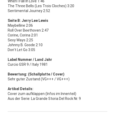
When I Fall In Love 1:46
The Three Bells (Les Trois Cloches) 3:20
Sentimental Journey 2:52
Seite B: Jerry Lee Lewis
Maybelline 2:06
Roll Over Beethoven 2:47
Corine, Corina 2:01
Sexy Ways 2:25
Johnny B. Goode 2:10
Don't Let Go 3:05
Label Nummer / Land Jahr
Curcio GSR 9 / Italy 1981
Bewertung: (Schallplatte / Cover)
Sehr guter Zustand (VG+++ / VG+++)
Artikel Details:
Cover zum aufklappen (Infos im Innenteil)
Aus der Serie: La Grande Storia Del Rock Nr. 9