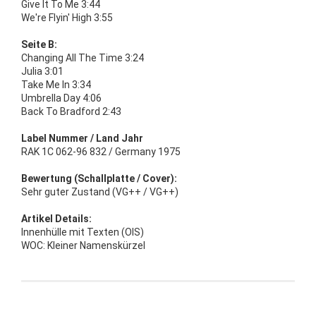
Give It To Me 3:44
We're Flyin' High 3:55
Seite B:
Changing All The Time 3:24
Julia 3:01
Take Me In 3:34
Umbrella Day 4:06
Back To Bradford 2:43
Label Nummer / Land Jahr
RAK 1C 062-96 832 / Germany 1975
Bewertung (Schallplatte / Cover):
Sehr guter Zustand (VG++ / VG++)
Artikel Details:
Innenhülle mit Texten (OIS)
WOC: Kleiner Namenskürzel