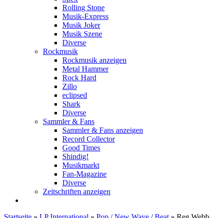
Rolling Stone
Musik-Express
Musik Joker
Musik Szene
Diverse
Rockmusik
Rockmusik anzeigen
Metal Hammer
Rock Hard
Zillo
eclipsed
Shark
Diverse
Sammler & Fans
Sammler & Fans anzeigen
Record Collector
Good Times
Shindig!
Musikmarkt
Fan-Magazine
Diverse
Zeitschriften anzeigen
Startseite
»
LP International
»
Pop / New Wave / Beat
»
Reg Webb