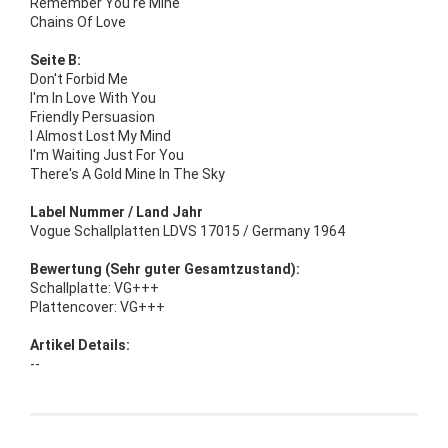
Remember You're Mine
Chains Of Love
Seite B:
Don't Forbid Me
I'm In Love With You
Friendly Persuasion
I Almost Lost My Mind
I'm Waiting Just For You
There's A Gold Mine In The Sky
Label Nummer / Land Jahr
Vogue Schallplatten LDVS 17015 / Germany 1964
Bewertung (Sehr guter Gesamtzustand):
Schallplatte: VG+++
Plattencover: VG+++
Artikel Details:
--