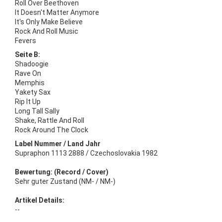
Roll Over Beethoven
It Doesn't Matter Anymore
It's Only Make Believe
Rock And Roll Music
Fevers
Seite B:
Shadoogie
Rave On
Memphis
Yakety Sax
Rip It Up
Long Tall Sally
Shake, Rattle And Roll
Rock Around The Clock
Label Nummer / Land Jahr
Supraphon 1113 2888 / Czechoslovakia 1982
Bewertung: (Record / Cover)
Sehr guter Zustand (NM- / NM-)
Artikel Details:
--