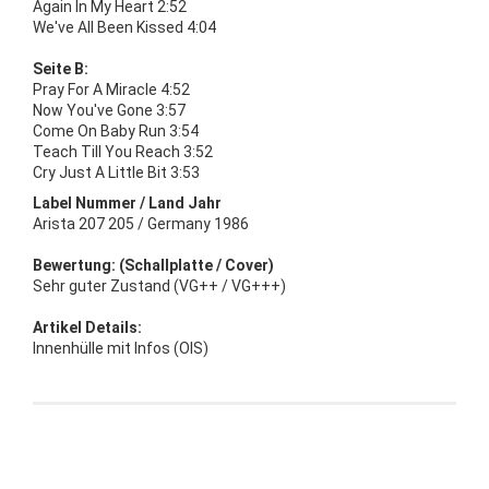
Again In My Heart 2:52
We've All Been Kissed 4:04
Seite B:
Pray For A Miracle 4:52
Now You've Gone 3:57
Come On Baby Run 3:54
Teach Till You Reach 3:52
Cry Just A Little Bit 3:53
Label Nummer / Land Jahr
Arista 207 205 / Germany 1986
Bewertung: (Schallplatte / Cover)
Sehr guter Zustand (VG++ / VG+++)
Artikel Details:
Innenhülle mit Infos (OIS)