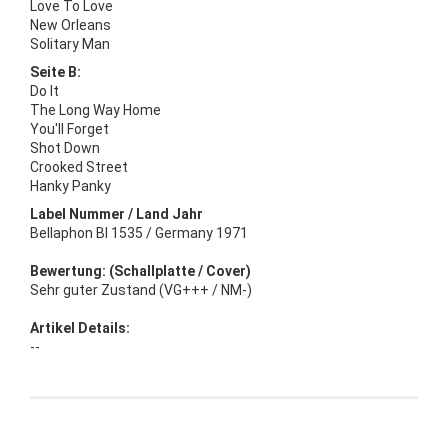
Love To Love
New Orleans
Solitary Man
Seite B:
Do It
The Long Way Home
You'll Forget
Shot Down
Crooked Street
Hanky Panky
Label Nummer / Land Jahr
Bellaphon BI 1535 / Germany 1971
Bewertung: (Schallplatte / Cover)
Sehr guter Zustand (VG+++ / NM-)
Artikel Details:
--