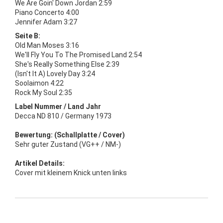
We Are Goin' Down Jordan 2:59
Piano Concerto 4:00
Jennifer Adam 3:27
Seite B:
Old Man Moses 3:16
We'll Fly You To The Promised Land 2:54
She's Really Something Else 2:39
(Isn't It A) Lovely Day 3:24
Soolaimon 4:22
Rock My Soul 2:35
Label Nummer / Land Jahr
Decca ND 810 / Germany 1973
Bewertung: (Schallplatte / Cover)
Sehr guter Zustand (VG++ / NM-)
Artikel Details:
Cover mit kleinem Knick unten links