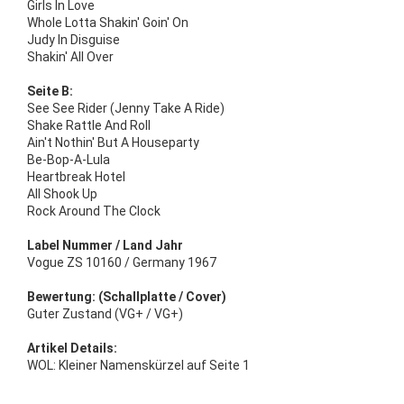
Girls In Love
Whole Lotta Shakin' Goin' On
Judy In Disguise
Shakin' All Over
Seite B:
See See Rider (Jenny Take A Ride)
Shake Rattle And Roll
Ain't Nothin' But A Houseparty
Be-Bop-A-Lula
Heartbreak Hotel
All Shook Up
Rock Around The Clock
Label Nummer / Land Jahr
Vogue ZS 10160 / Germany 1967
Bewertung: (Schallplatte / Cover)
Guter Zustand (VG+ / VG+)
Artikel Details:
WOL: Kleiner Namenskürzel auf Seite 1