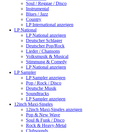
Soul / Reggae / Disco
Instrumental
Blues / Jazz
Country
LP International anzeigen
LP National
LP National anzeigen
Deutscher Schlager
Deutscher Pop/Rock
Lieder / Chansons
Volksmusik & Musical
Stimmung & Comedy
LP National anzeigen
LP Sampler
LP Sampler anzeigen
Pop / Rock / Disco
Deutsche Musik
Soundtracks
LP Sampler anzeigen
12inch Maxi-Singles
12inch Maxi-Singles anzeigen
Pop & New Wave
Soul & Funk / Disco
Rock & Heavy-Metal
Clubsounds