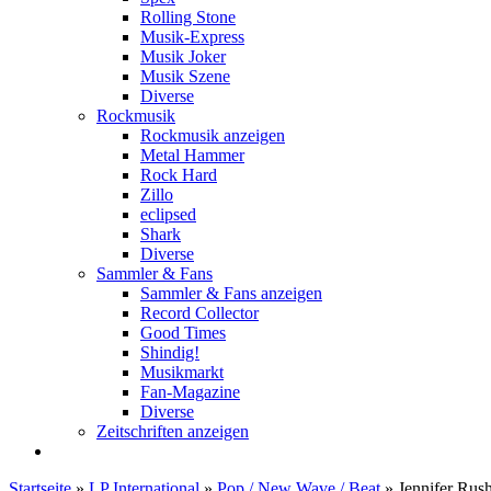
Rolling Stone
Musik-Express
Musik Joker
Musik Szene
Diverse
Rockmusik
Rockmusik anzeigen
Metal Hammer
Rock Hard
Zillo
eclipsed
Shark
Diverse
Sammler & Fans
Sammler & Fans anzeigen
Record Collector
Good Times
Shindig!
Musikmarkt
Fan-Magazine
Diverse
Zeitschriften anzeigen
Startseite
»
LP International
»
Pop / New Wave / Beat
»
Jennifer Rus