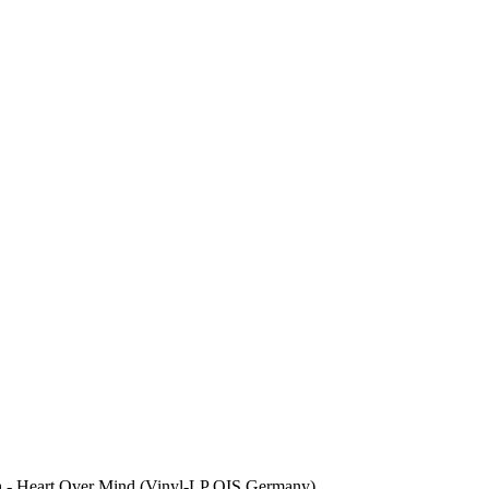
h - Heart Over Mind (Vinyl-LP OIS Germany)