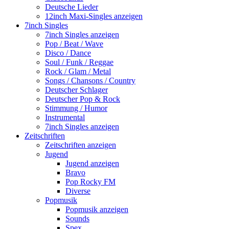
Deutsche Lieder
12inch Maxi-Singles anzeigen
7inch Singles
7inch Singles anzeigen
Pop / Beat / Wave
Disco / Dance
Soul / Funk / Reggae
Rock / Glam / Metal
Songs / Chansons / Country
Deutscher Schlager
Deutscher Pop & Rock
Stimmung / Humor
Instrumental
7inch Singles anzeigen
Zeitschriften
Zeitschriften anzeigen
Jugend
Jugend anzeigen
Bravo
Pop Rocky FM
Diverse
Popmusik
Popmusik anzeigen
Sounds
Spex