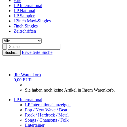
Alle
LP International
LP National
LP Sampler
12inch Maxi-Singles
7inch Singles
Zeitschriften
Erweiterte Suche
Suche...
Ihr Warenkorb
0,00 EUR
Sie haben noch keine Artikel in Ihrem Warenkorb.
LP International
LP International anzeigen
Pop / New Wave / Beat
Rock / Hardrock / Metal
Songs / Chansons / Folk
Entertainer