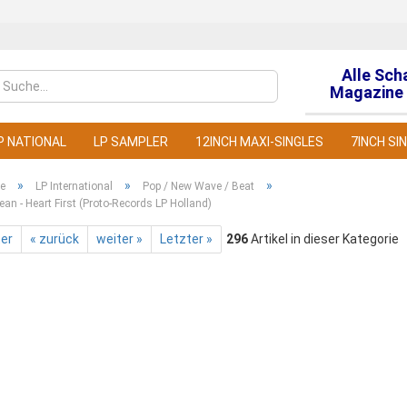
Alle Sch
Sprache auswähl
Magazine 
P NATIONAL
LP SAMPLER
12INCH MAXI-SINGLES
7INCH SI
»
»
»
te
LP International
Pop / New Wave / Beat
ean - Heart First (Proto-Records LP Holland)
ter
« zurück
weiter »
Letzter »
296
Artikel in dieser Kategorie
Konto
Pass