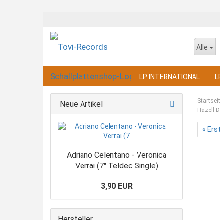
Alle
LP INTERNATIONAL
L
Startsei
Neue Artikel
Hazell D
« Ers
Adriano Celentano - Veronica
Verrai (7" Teldec Single)
3,90 EUR
Hersteller