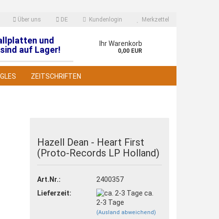
Über uns
DE
Kundenlogin
Merkzettel
allplatten und
en
Ihr Warenkorb
sind auf Lager!
0,00 EUR
NGLES
ZEITSCHRIFTEN
Hazell Dean - Heart First
(Proto-Records LP Holland)
 erstellen
wort vergessen?
Art.Nr.:
2400357
Lieferzeit:
ca.
2-3 Tage
(Ausland abweichend)