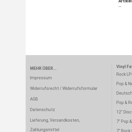
Artikel
--
Vinyl Fa
MEHR ÜBER...
Rock LP
Impressum
Pop & N
Widerrufsrecht / Widerrufsformular
Deutsch
AGB
Pop & R
Datenschutz
12" Disc
Lieferung, Versandkosten,
7" Pop 
Zahlungsmittel
7" Rock 