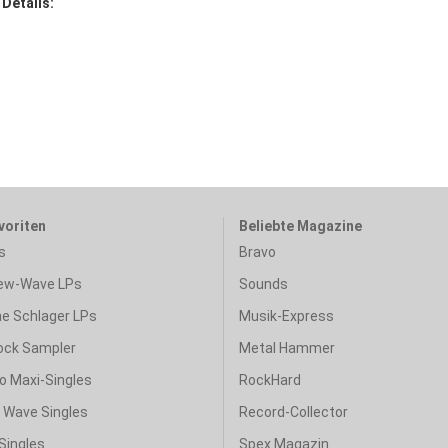
 Details:
voriten
Beliebte Magazine
s
Bravo
ew-Wave LPs
Sounds
e Schlager LPs
Musik-Express
ock Sampler
Metal Hammer
o Maxi-Singles
RockHard
& Wave Singles
Record-Collector
Singles
Spex Magazin