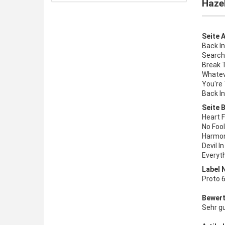
Hazel
Seite A
Back I
Searchi
Break 
Whateve
You're
Back I
Seite B
Heart F
No Fool
Harmon
Devil I
Everyth
Label 
Proto 6
Bewert
Sehr g