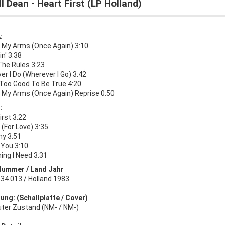
l Dean - Heart First (LP Holland)
:
n My Arms (Once Again) 3:10
n' 3:38
The Rules 3:23
r I Do (Wherever I Go) 3:42
 Too Good To Be True 4:20
n My Arms (Once Again) Reprise 0:50
:
irst 3:22
 (For Love) 3:35
y 3:51
n You 3:10
ing I Need 3:31
Nummer / Land Jahr
34.013 / Holland 1983
ung: (Schallplatte / Cover)
uter Zustand (NM- / NM-)