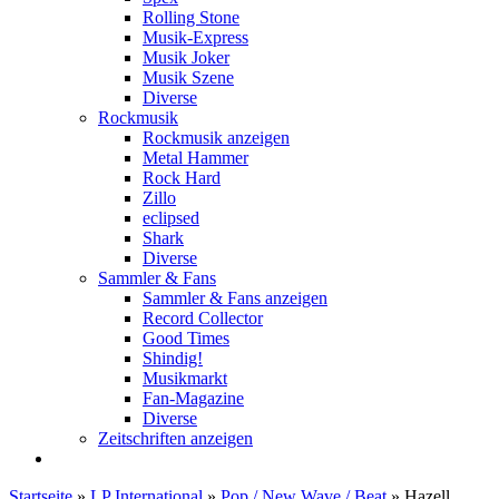
Rolling Stone
Musik-Express
Musik Joker
Musik Szene
Diverse
Rockmusik
Rockmusik anzeigen
Metal Hammer
Rock Hard
Zillo
eclipsed
Shark
Diverse
Sammler & Fans
Sammler & Fans anzeigen
Record Collector
Good Times
Shindig!
Musikmarkt
Fan-Magazine
Diverse
Zeitschriften anzeigen
Startseite
»
LP International
»
Pop / New Wave / Beat
»
Hazell