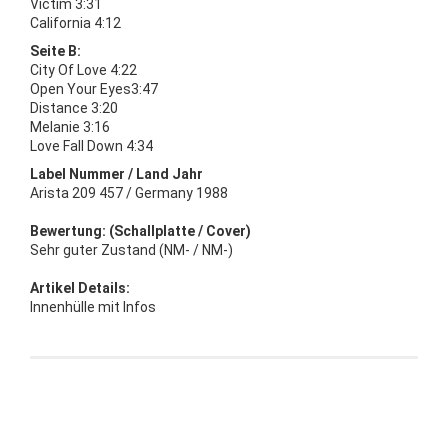
Victim 3:31
California 4:12
Seite B:
City Of Love 4:22
Open Your Eyes3:47
Distance 3:20
Melanie 3:16
Love Fall Down 4:34
Label Nummer / Land Jahr
Arista 209 457 / Germany 1988
Bewertung: (Schallplatte / Cover)
Sehr guter Zustand (NM- / NM-)
Artikel Details:
Innenhülle mit Infos