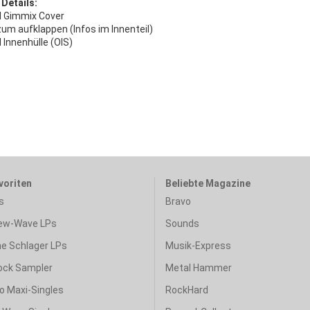
 Details:
al Gimmix Cover
um aufklappen (Infos im Innenteil)
l Innenhülle (OIS)
voriten
Beliebte Magazine
s
Bravo
ew-Wave LPs
Sounds
e Schlager LPs
Musik-Express
ock Sampler
Metal Hammer
o Maxi-Singles
RockHard