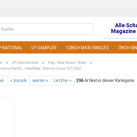
Alle Sch
Sprache auswähl
Magazine 
P NATIONAL
LP SAMPLER
12INCH MAXI-SINGLES
7INCH SI
»
»
»
te
LP International
Pop / New Wave / Beat
ranco Family - Heartbeat: Gimmix Cover (LP USA)
ter
« zurück
weiter »
Letzter »
296
Artikel in dieser Kategorie
Konto
Pass