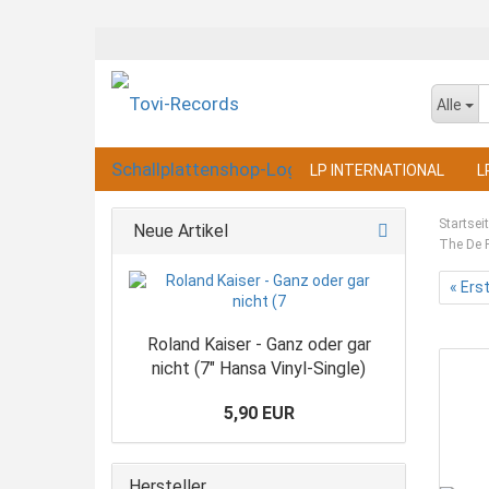
Alle
LP INTERNATIONAL
L
Startsei
Neue Artikel
The De F
« Ers
Roland Kaiser - Ganz oder gar
nicht (7" Hansa Vinyl-Single)
5,90 EUR
Hersteller