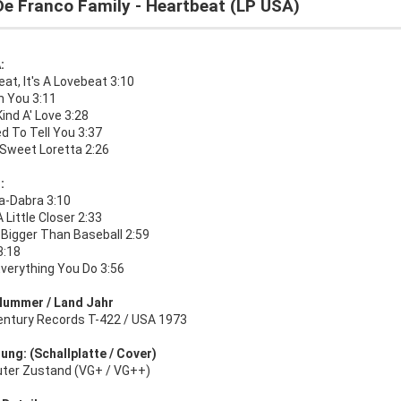
De Franco Family - Heartbeat (LP USA)
:
at, It's A Lovebeat 3:10
h You 3:11
ind A' Love 3:28
d To Tell You 3:37
Sweet Loretta 2:26
:
a-Dabra 3:10
Little Closer 2:33
 Bigger Than Baseball 2:59
3:18
Everything You Do 3:56
Nummer / Land Jahr
entury Records T-422 / USA 1973
ung: (Schallplatte / Cover)
uter Zustand (VG+ / VG++)