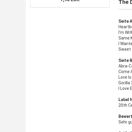
The 
Seite A
Heartbe
I'm Wit
Same K
I Wante
Sweet 
Seite B
Abra-C
Come A 
Love Is
Gorilla 
I Love 
Label 
20th C
Bewert
Sehr g