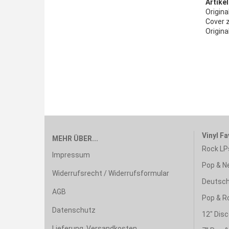
Artikel
Origin
Cover z
Origina
Vinyl Fa
MEHR ÜBER...
Rock LP
Impressum
Pop & N
Widerrufsrecht / Widerrufsformular
Deutsch
AGB
Pop & R
Datenschutz
12" Disc
Lieferung, Versandkosten,