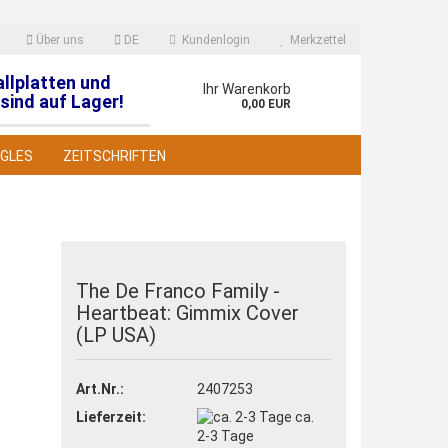
Über uns
DE
Kundenlogin
Merkzettel
allplatten und
en
Ihr Warenkorb
sind auf Lager!
0,00 EUR
NGLES
ZEITSCHRIFTEN
The De Franco Family -
Heartbeat: Gimmix Cover
 erstellen
(LP USA)
wort vergessen?
Art.Nr.:
2407253
Lieferzeit:
ca.
2-3 Tage