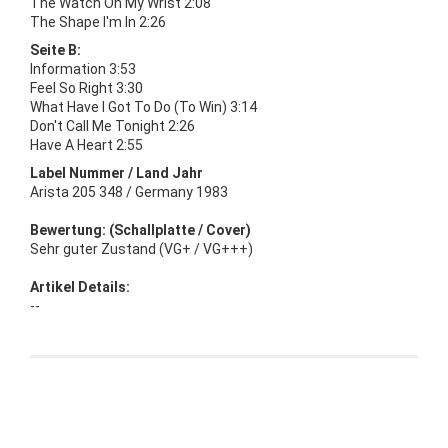
The Watch On My Wrist 2:08
The Shape I'm In 2:26
Seite B:
Information 3:53
Feel So Right 3:30
What Have I Got To Do (To Win) 3:14
Don't Call Me Tonight 2:26
Have A Heart 2:55
Label Nummer / Land Jahr
Arista 205 348 / Germany 1983
Bewertung: (Schallplatte / Cover)
Sehr guter Zustand (VG+ / VG+++)
Artikel Details:
--