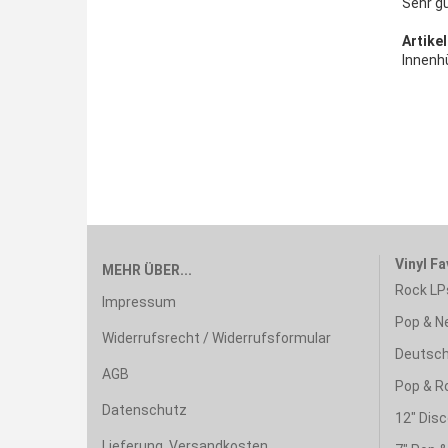
Sehr g
Artikel
Innenhü
Vinyl Fa
MEHR ÜBER...
Rock LP
Impressum
Pop & N
Widerrufsrecht / Widerrufsformular
Deutsch
AGB
Pop & R
Datenschutz
12" Disc
Lieferung, Versandkosten,