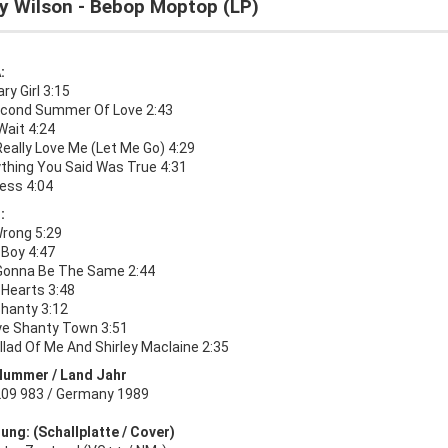
y Wilson - Bebop Moptop (LP)
:
ry Girl 3:15
cond Summer Of Love 2:43
 Wait 4:24
Really Love Me (Let Me Go) 4:29
ything You Said Was True 4:31
ness 4:04
:
Wrong 5:29
 Boy 4:47
Gonna Be The Same 2:44
 Hearts 3:48
Shanty 3:12
e Shanty Town 3:51
lad Of Me And Shirley Maclaine 2:35
Nummer / Land Jahr
 209 983 / Germany 1989
ung: (Schallplatte / Cover)