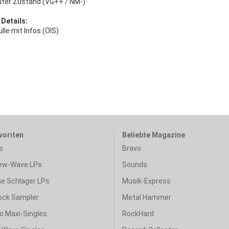
uter Zustand (VG++ / NM-)
 Details:
lle mit Infos (OIS)
voriten
Beliebte Magazine
s
Bravo
ew-Wave LPs
Sounds
e Schlager LPs
Musik-Express
ock Sampler
Metal Hammer
o Maxi-Singles
RockHard