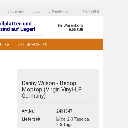
Über uns
DE
Kundenlogin
Merkzettel
allplatten und
en
Ihr Warenkorb
sind auf Lager!
0,00 EUR
NGLES
ZEITSCHRIFTEN
Danny Wilson - Bebop
Moptop (Virgin Vinyl-LP
 erstellen
Germany)
wort vergessen?
Art.Nr.:
2401047
Lieferzeit:
ca.
2-3 Tage