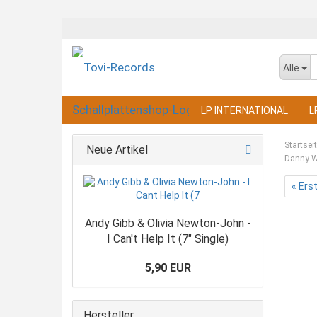
Alle
LP INTERNATIONAL
L
Startsei
Neue Artikel
Danny Wi
« Ers
Andy Gibb & Olivia Newton-John -
I Can't Help It (7" Single)
5,90 EUR
Hersteller