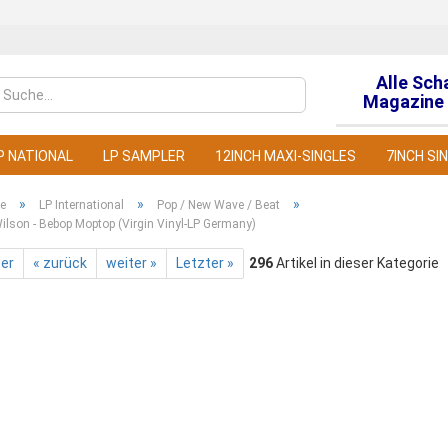
Alle Sch
Sprache auswähl
Magazine 
P NATIONAL
LP SAMPLER
12INCH MAXI-SINGLES
7INCH SI
»
»
»
te
LP International
Pop / New Wave / Beat
lson - Bebop Moptop (Virgin Vinyl-LP Germany)
ter
« zurück
weiter »
Letzter »
296
Artikel in dieser Kategorie
Konto
Pass