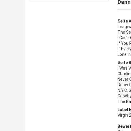
Dann
Seite A
Imagina
The Se
I Can't
If You 
If Ever
Loneli
Seite B
I Was 
Charlie
Never 
Desert
N.Y.C. 
Goodby
The Bal
Label 
Virgin
Bewert