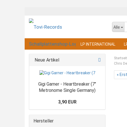
Alle
LP INTERNATIONAL
L
Startsei
Neue Artikel
Chris De
« Ers
Gigi Garner - Heartbreaker (7"
Metronome Single Germany)
3,90 EUR
Hersteller