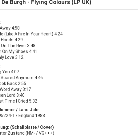
 De Burgh - Flying Colours (LP UK)
:
 Away 4:58
e (Like A Fire In Your Heart) 4:24
 Hands 4:29
 On The River 3:48
r On My Shoes 4:41
ly Love 3:12
:
g You 4:07
t Scared Anymore 4:46
ook Back 2:55
 Word Away 3:17
sen Lord 3:40
t Time I Cried 5:32
Nummer / Land Jahr
5224-1 / England 1988
ung: (Schallplatte / Cover)
uter Zustand (NM- / VG+++)