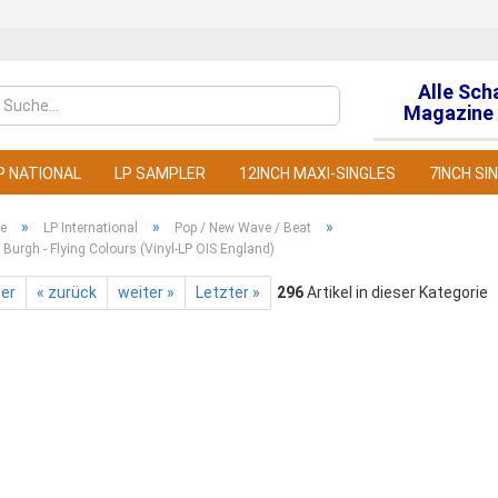
Alle Sch
Sprache auswähl
Magazine 
P NATIONAL
LP SAMPLER
12INCH MAXI-SINGLES
7INCH SI
»
»
»
te
LP International
Pop / New Wave / Beat
 Burgh - Flying Colours (Vinyl-LP OIS England)
ter
« zurück
weiter »
Letzter »
296
Artikel in dieser Kategorie
Konto
Pass