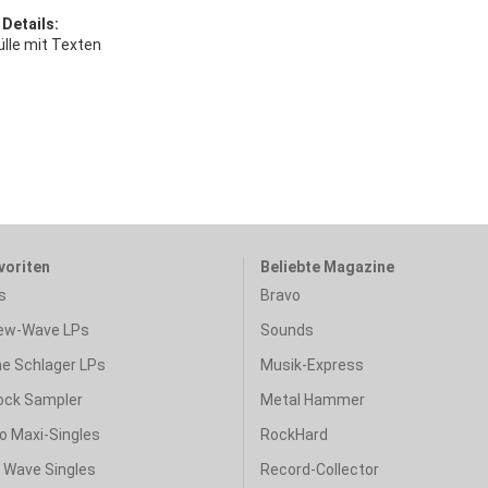
 Details:
ülle mit Texten
voriten
Beliebte Magazine
s
Bravo
ew-Wave LPs
Sounds
e Schlager LPs
Musik-Express
ock Sampler
Metal Hammer
o Maxi-Singles
RockHard
& Wave Singles
Record-Collector