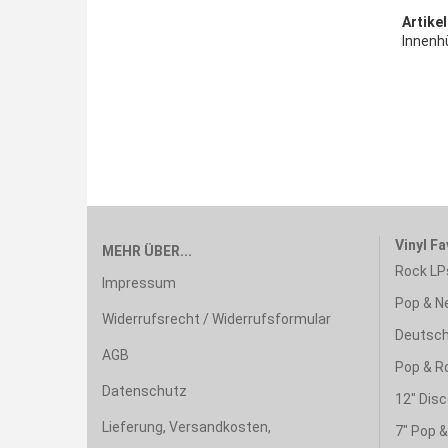
Artikel
Innenh
Vinyl Fa
MEHR ÜBER...
Rock LP
Impressum
Pop & N
Widerrufsrecht / Widerrufsformular
Deutsch
AGB
Pop & R
Datenschutz
12" Disc
Lieferung, Versandkosten,
7" Pop 