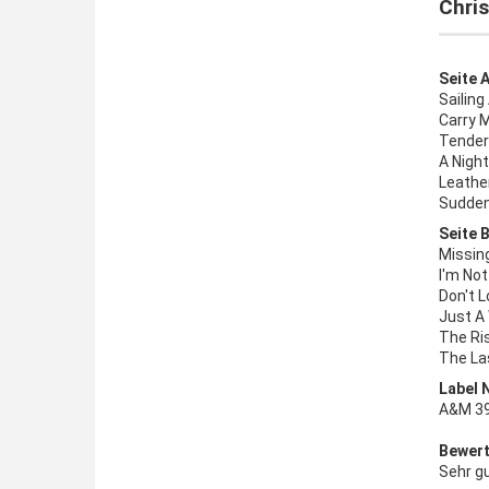
Chris
Seite A
Sailing
Carry M
Tender
A Night
Leathe
Sudden
Seite B
Missin
I'm No
Don't L
Just A
The Ri
The Las
Label 
A&M 39
Bewert
Sehr g