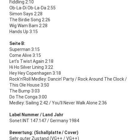
Fiddling 2:10
Ob-La-Di Ob-La-Da 2:55
Simon Says 2:28
The Birdie Song 2:26
Wig Wam Bam 2:28
Hands Up 3:15
Seite B:
Superman 3:15
Come Alive 3:15
Let's Twist Again 2:18
Hi Ho Silver Lining 3:22
Hey Hey Copenhagen 3:18
Rock'n'Roll Medley: Dancin' Party / Rock Around The Clock /
This Ole House 3:50
The Bump 3:03
Do The Conga 3:00
Medley: Sailing 2:42 / You'll Never Walk Alone 2:36
Label Nummer / Land Jahr
Sonet INT 147.147 / Germany 1984
Bewertung: (Schallplatte / Cover)
Sehr guter Zustand (VG++ / VG++)