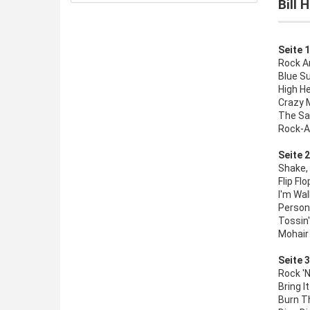
Bill 
Seite 1
Rock A
Blue S
High H
Crazy 
The Sai
Rock-A
Seite 2
Shake, 
Flip Fl
I'm Wal
Persona
Tossin'
Mohair
Seite 3
Rock 'N
Bring 
Burn T