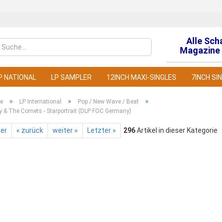
Alle Sch
Sprache auswähl
Magazine 
P NATIONAL
LP SAMPLER
12INCH MAXI-SINGLES
7INCH SI
»
»
»
te
LP International
Pop / New Wave / Beat
ey & The Comets - Starportrait (DLP FOC Germany)
ter
« zurück
weiter »
Letzter »
296
Artikel in dieser Kategorie
Konto
Pass