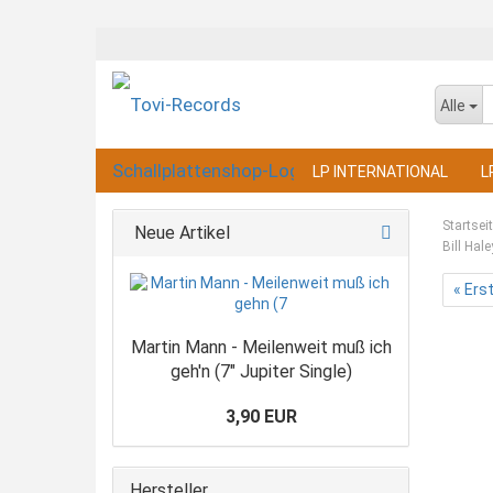
Alle
LP INTERNATIONAL
L
Startsei
Neue Artikel
Bill Hal
« Ers
Martin Mann - Meilenweit muß ich
geh'n (7" Jupiter Single)
3,90 EUR
Hersteller