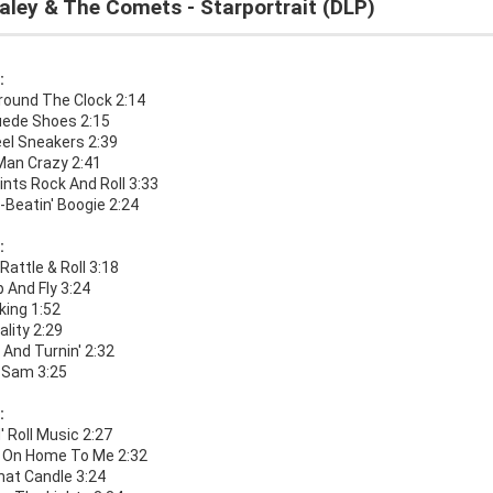
Haley & The Comets - Starportrait (DLP)
:
round The Clock 2:14
uede Shoes 2:15
eel Sneakers 2:39
Man Crazy 2:41
nts Rock And Roll 3:33
-Beatin' Boogie 2:24
:
Rattle & Roll 3:18
op And Fly 3:24
king 1:52
lity 2:29
 And Turnin' 2:32
 Sam 3:25
:
' Roll Music 2:27
It On Home To Me 2:32
hat Candle 3:24