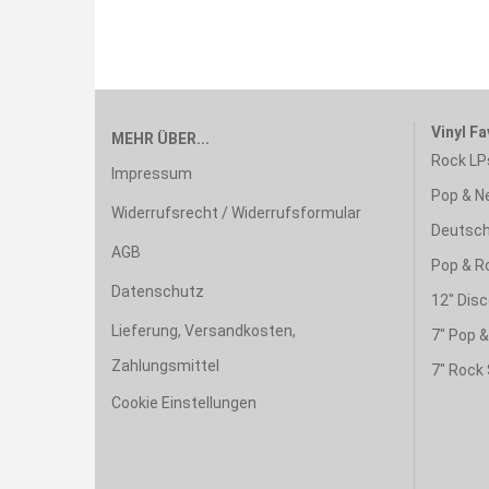
Vinyl Fa
MEHR ÜBER...
Rock LP
Impressum
Pop & N
Widerrufsrecht / Widerrufsformular
Deutsch
AGB
Pop & R
Datenschutz
12" Disc
Lieferung, Versandkosten,
7" Pop 
Zahlungsmittel
7" Rock 
Cookie Einstellungen