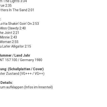
im The Lights 3:34
True 2:35
tters In The Sand 2:01
:
otta Shakin' Goin' On 2:53
Miss Clawdy 2:40
he Joint 2:21
Minnie 2:43
A Woman 2:55
 Later Alligator 2:15
Nummer / Land Jahr
INT 157.100 / Germany 1980
ung: (Schallplatten / Cover)
uter Zustand (VG+++ / VG++)
 Details:
um aufklappen (Infos im Innenteil)