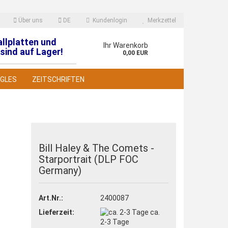
Über uns
DE
Kundenlogin
Merkzettel
allplatten und
en
Ihr Warenkorb
sind auf Lager!
0,00 EUR
NGLES
ZEITSCHRIFTEN
Bill Haley & The Comets -
Starportrait (DLP FOC
 erstellen
Germany)
wort vergessen?
Art.Nr.:
2400087
Lieferzeit:
ca.
2-3 Tage