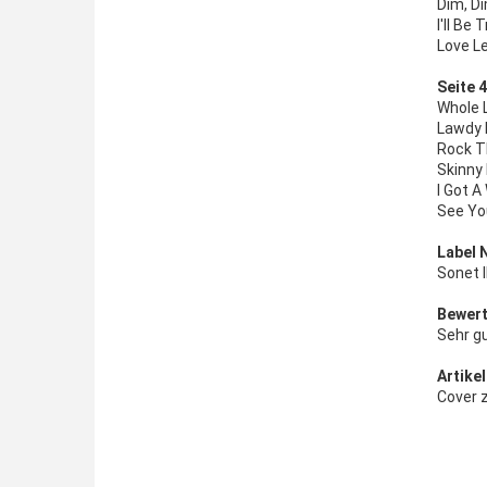
Dim, D
I'll Be 
Love Le
Seite 4
Whole L
Lawdy 
Rock T
Skinny 
I Got 
See You
Label 
Sonet 
Bewert
Sehr g
Artikel
Cover z