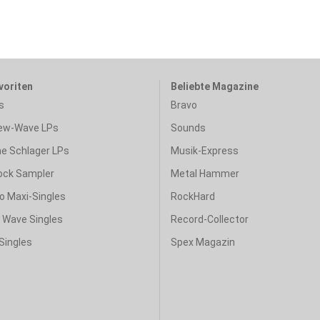
voriten
Beliebte Magazine
s
Bravo
ew-Wave LPs
Sounds
e Schlager LPs
Musik-Express
ock Sampler
Metal Hammer
o Maxi-Singles
RockHard
& Wave Singles
Record-Collector
Singles
Spex Magazin