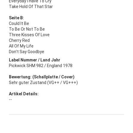
Everyday I Have To Cry
Take Hold Of That Star
Seite B:
Could It Be
To Be Or Not To Be
Three Kisses Of Love
Cherry Red
All Of My Life
Don't Say Goodbye
Label Nummer / Land Jahr
Pickwick SHM 982 / England 1978
Bewertung: (Schallplatte / Cover)
Sehr guter Zustand (VG++ / VG+++)
Artikel Details:
--