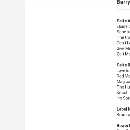
Barry
Seite A
Eloise 
Sanctus
The Co
Can't L
Give Me
Zeit M
Seite B
Love Is
Red Ma
Magical
The Hu
Kitsch 
I'm Sor
Label 
Brunsw
Bewert