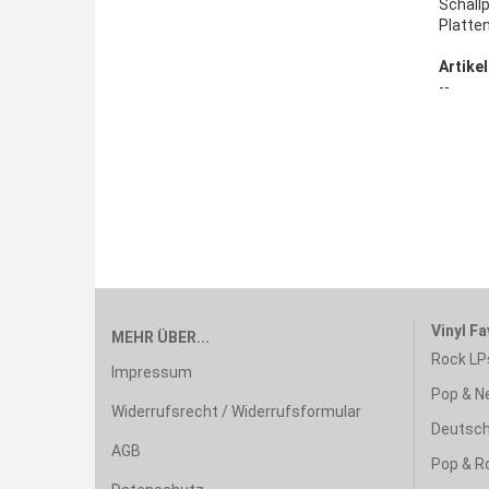
Schall
Platte
Artikel
--
Vinyl Fa
MEHR ÜBER...
Rock LP
Impressum
Pop & N
Widerrufsrecht / Widerrufsformular
Deutsch
AGB
Pop & R