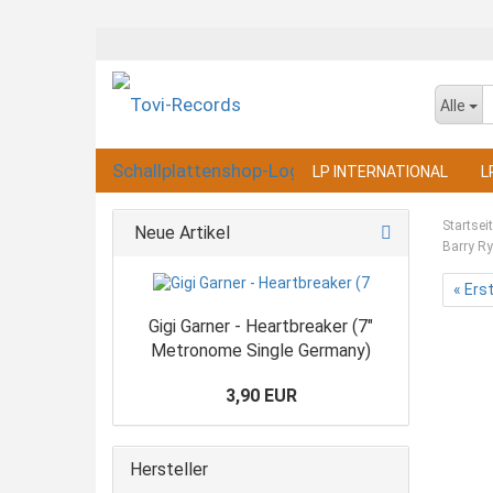
Alle
LP INTERNATIONAL
L
Startsei
Neue Artikel
Barry Ry
« Ers
Gigi Garner - Heartbreaker (7"
Metronome Single Germany)
3,90 EUR
Hersteller