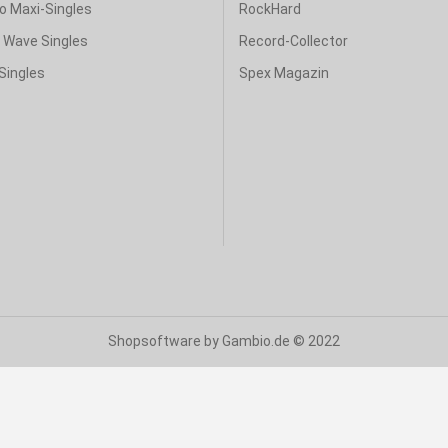
o Maxi-Singles
RockHard
& Wave Singles
Record-Collector
Singles
Spex Magazin
Shopsoftware
by Gambio.de © 2022