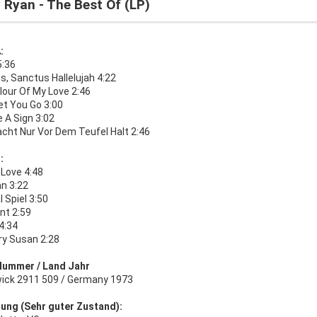
 Ryan - The Best Of (LP)
:
5:36
, Sanctus Hallelujah 4:22
lour Of My Love 2:46
et You Go 3:00
 A Sign 3:02
acht Nur Vor Dem Teufel Halt 2:46
:
 Love 4:48
n 3:22
 Spiel 3:50
nt 2:59
4:34
ry Susan 2:28
Nummer / Land Jahr
ick 2911 509 / Germany 1973
ung (Sehr guter Zustand):