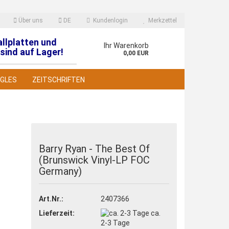
Über uns
DE
Kundenlogin
Merkzettel
allplatten und
en
Ihr Warenkorb
sind auf Lager!
0,00 EUR
NGLES
ZEITSCHRIFTEN
Barry Ryan - The Best Of
(Brunswick Vinyl-LP FOC
 erstellen
Germany)
wort vergessen?
Art.Nr.:
2407366
Lieferzeit:
ca.
2-3 Tage