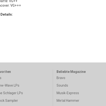
platte: VG++
ncover: VG+++
 Details:
voriten
Beliebte Magazine
s
Bravo
ew-Wave LPs
Sounds
e Schlager LPs
Musik-Express
ock Sampler
Metal Hammer