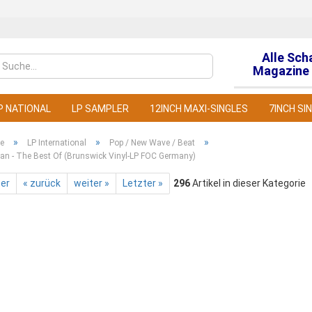
Alle Sch
Sprache auswähl
Magazine 
P NATIONAL
LP SAMPLER
12INCH MAXI-SINGLES
7INCH SI
»
»
»
te
LP International
Pop / New Wave / Beat
an - The Best Of (Brunswick Vinyl-LP FOC Germany)
ter
« zurück
weiter »
Letzter »
296
Artikel in dieser Kategorie
Konto
Pass