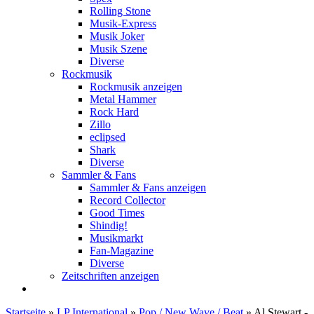
Rolling Stone
Musik-Express
Musik Joker
Musik Szene
Diverse
Rockmusik
Rockmusik anzeigen
Metal Hammer
Rock Hard
Zillo
eclipsed
Shark
Diverse
Sammler & Fans
Sammler & Fans anzeigen
Record Collector
Good Times
Shindig!
Musikmarkt
Fan-Magazine
Diverse
Zeitschriften anzeigen
Startseite
»
LP International
»
Pop / New Wave / Beat
»
Al Stewart -