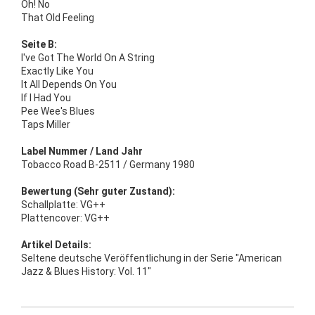
Oh! No
That Old Feeling
Seite B:
I've Got The World On A String
Exactly Like You
It All Depends On You
If I Had You
Pee Wee's Blues
Taps Miller
Label Nummer / Land Jahr
Tobacco Road B-2511 / Germany 1980
Bewertung (Sehr guter Zustand):
Schallplatte: VG++
Plattencover: VG++
Artikel Details:
Seltene deutsche Veröffentlichung in der Serie "American
Jazz & Blues History: Vol. 11"