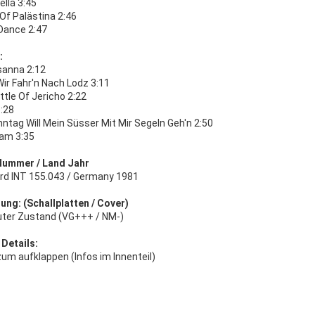
lla 3:45
Of Palästina 2:46
 Dance 2:47
:
sanna 2:12
ir Fahr'n Nach Lodz 3:11
tle Of Jericho 2:22
3:28
ntag Will Mein Süsser Mit Mir Segeln Geh'n 2:50
eam 3:35
Nummer / Land Jahr
ord INT 155.043 / Germany 1981
ung: (Schallplatten / Cover)
uter Zustand (VG+++ / NM-)
 Details:
um aufklappen (Infos im Innenteil)