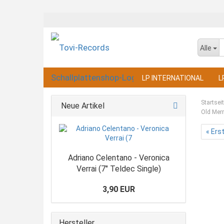
Alle
LP INTERNATIONAL
L
Startsei
Neue Artikel
Old Mer
« Ers
Adriano Celentano - Veronica
Verrai (7" Teldec Single)
3,90 EUR
Hersteller