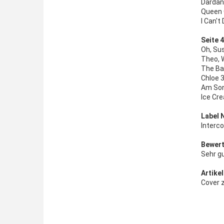
Dardane
Queen 
I Can't
Seite 4
Oh, Su
Theo, W
The Bat
Chloe 
Am Son
Ice Cr
Label 
Interc
Bewert
Sehr g
Artikel
Cover z