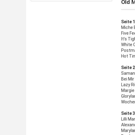
Old M
Seite 1
Miche B
Five Fe
It's Ti
White C
Postma
Hot Tim
Seite 2
Samant
Bei Mir
Lazy Ri
Margie
Gloryla
Wochen
Seite 3
Lilli M
Alexan
Maryla