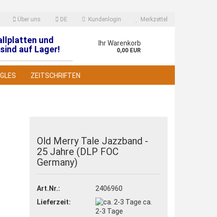
Über uns
DE
Kundenlogin
Merkzettel
allplatten und
en
Ihr Warenkorb
sind auf Lager!
0,00 EUR
NGLES
ZEITSCHRIFTEN
Old Merry Tale Jazzband -
25 Jahre (DLP FOC
 erstellen
Germany)
wort vergessen?
Art.Nr.:
2406960
Lieferzeit:
ca.
2-3 Tage