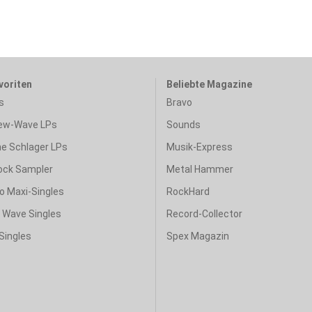
voriten
Beliebte Magazine
s
Bravo
ew-Wave LPs
Sounds
e Schlager LPs
Musik-Express
ock Sampler
Metal Hammer
o Maxi-Singles
RockHard
& Wave Singles
Record-Collector
Singles
Spex Magazin