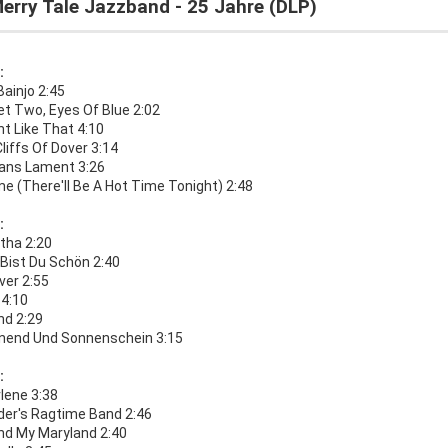
erry Tale Jazzband - 25 Jahre (DLP)
:
ainjo 2:45
et Two, Eyes Of Blue 2:02
ght Like That 4:10
liffs Of Dover 3:14
ns Lament 3:26
e (There'll Be A Hot Time Tonight) 2:48
:
ha 2:20
 Bist Du Schön 2:40
ver 2:55
 4:10
nd 2:29
end Und Sonnenschein 3:15
:
arlene 3:38
der's Ragtime Band 2:46
nd My Maryland 2:40