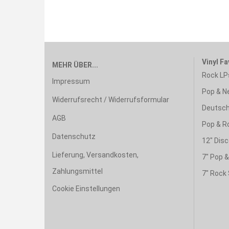
Vinyl Fa
MEHR ÜBER...
Rock LP
Impressum
Pop & N
Widerrufsrecht / Widerrufsformular
Deutsch
AGB
Pop & R
Datenschutz
12" Disc
Lieferung, Versandkosten,
7" Pop 
Zahlungsmittel
7" Rock 
Cookie Einstellungen