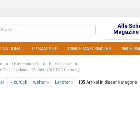
Alle Sch
Sprache auswähl
Magazine 
P NATIONAL
LP SAMPLER
12INCH MAXI-SINGLES
7INCH SI
»
»
»
te
LP International
Blues / Jazz
ry Tale Jazzband - 25 Jahre (DLP FOC Germany)
ter
« zurück
weiter »
Letzter »
105
Artikel in dieser Kategorie
Konto
Pass