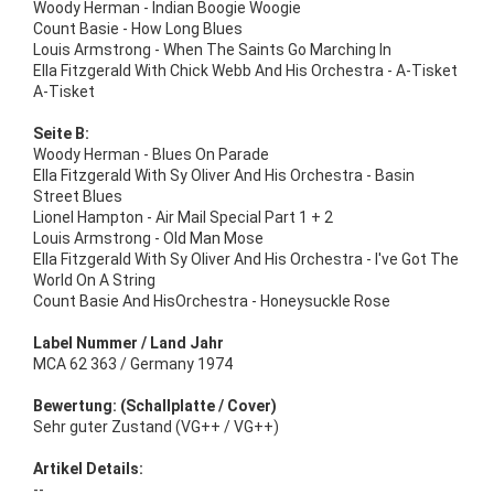
Woody Herman - Indian Boogie Woogie
Count Basie - How Long Blues
Louis Armstrong - When The Saints Go Marching In
Ella Fitzgerald With Chick Webb And His Orchestra - A-Tisket
A-Tisket
Seite B:
Woody Herman - Blues On Parade
Ella Fitzgerald With Sy Oliver And His Orchestra - Basin
Street Blues
Lionel Hampton - Air Mail Special Part 1 + 2
Louis Armstrong - Old Man Mose
Ella Fitzgerald With Sy Oliver And His Orchestra - I've Got The
World On A String
Count Basie And HisOrchestra - Honeysuckle Rose
Label Nummer / Land Jahr
MCA 62 363 / Germany 1974
Bewertung: (Schallplatte / Cover)
Sehr guter Zustand (VG++ / VG++)
Artikel Details:
--