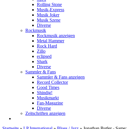
Rolling Stone
Musik-Express
Musik Joker
Musik Szene
Diverse
Rockmusik
Rockmusik anzeigen
Metal Hammer
Rock Hard
Zillo
eclipsed
Shark
Diverse
Sammler & Fans
Sammler & Fans anzeigen
Record Collector
Good Times
Shindig!
Musikmarkt
Fan-Magazine
Diverse
Zeitschriften anzeigen
Startseite
»
LP International
»
Blues / Jazz
»
Jonathan Butler - Same: