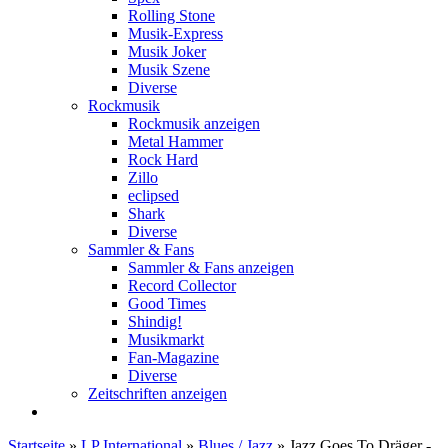
Rolling Stone
Musik-Express
Musik Joker
Musik Szene
Diverse
Rockmusik
Rockmusik anzeigen
Metal Hammer
Rock Hard
Zillo
eclipsed
Shark
Diverse
Sammler & Fans
Sammler & Fans anzeigen
Record Collector
Good Times
Shindig!
Musikmarkt
Fan-Magazine
Diverse
Zeitschriften anzeigen
Startseite
»
LP International
»
Blues / Jazz
»
Jazz Goes To Dräger -