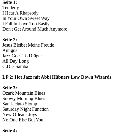
Seite 1:
Tenderly
I Hear A Rhapsody
In Your Own Sweet Way
I Fall In Love Too Easily
Don't Get Around Much Anymore
Seite 2:
Jesus Bleibet Meine Freude
Antigua
Jazz Goes To Dräger
All Day Long
C.D.'s Samba
LP 2: Hot Jazz mit Abbi Hübners Low Down Wizards
Seite 3:
Ozark Mountain Blues
Snowy Morning Blues
San Jacinto Stomp
Saturday Night Function
New Orleans Joys
No One Else But You
Seite 4: