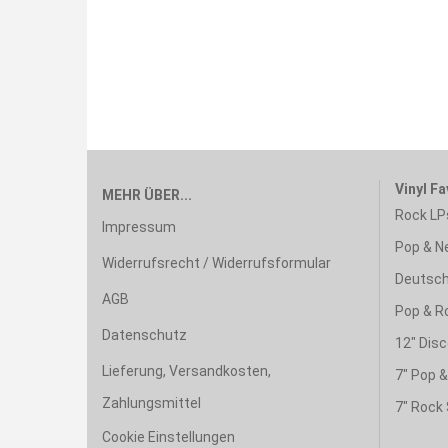
Vinyl Fa
MEHR ÜBER...
Rock LP
Impressum
Pop & N
Widerrufsrecht / Widerrufsformular
Deutsch
AGB
Pop & R
Datenschutz
12" Disc
Lieferung, Versandkosten,
7" Pop 
Zahlungsmittel
7" Rock 
Cookie Einstellungen