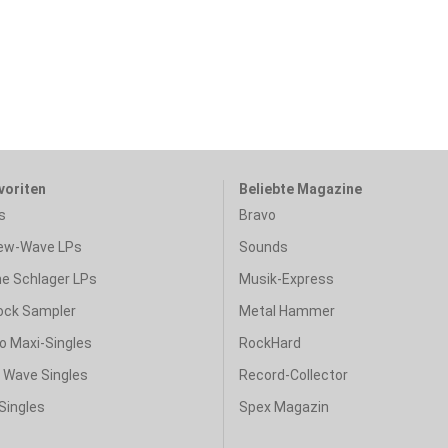
voriten
Beliebte Magazine
s
Bravo
ew-Wave LPs
Sounds
e Schlager LPs
Musik-Express
ock Sampler
Metal Hammer
o Maxi-Singles
RockHard
& Wave Singles
Record-Collector
Singles
Spex Magazin