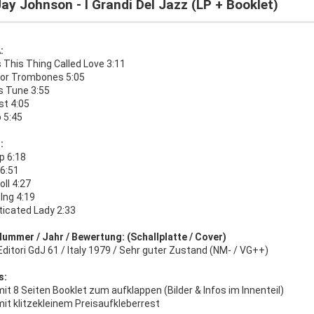
ay Johnson - I Grandi Del Jazz (LP + Booklet)
:
 This Thing Called Love 3:11
For Trombones 5:05
s Tune 3:55
st 4:05
 5:45
:
p 6:18
 6:51
oll 4:27
Ing 4:19
ticated Lady 2:33
Nummer / Jahr / Bewertung: (Schallplatte / Cover)
Editori GdJ 61 / Italy 1979 / Sehr guter Zustand (NM- / VG++)
s:
it 8 Seiten Booklet zum aufklappen (Bilder & Infos im Innenteil)
it klitzekleinem Preisaufkleberrest