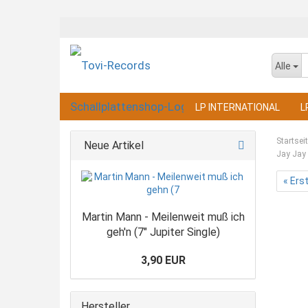
Alle
LP INTERNATIONAL
L
Startsei
Neue Artikel
Jay Jay 
« Ers
Martin Mann - Meilenweit muß ich
geh'n (7" Jupiter Single)
3,90 EUR
Hersteller