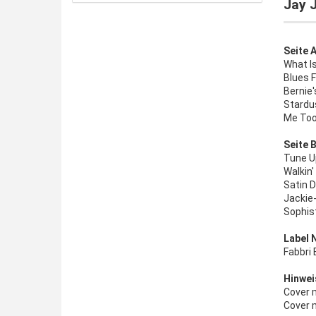
Jay J
Seite A
What Is
Blues 
Bernie'
Stardu
Me Too
Seite B
Tune U
Walkin'
Satin D
Jackie-
Sophis
Label 
Fabbri 
Hinwei
Cover m
Cover m