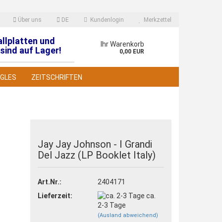
Über uns
DE
Kundenlogin
Merkzettel
allplatten und
en
Ihr Warenkorb
sind auf Lager!
0,00 EUR
NGLES
ZEITSCHRIFTEN
Jay Jay Johnson - I Grandi
Del Jazz (LP Booklet Italy)
 erstellen
wort vergessen?
Art.Nr.:
2404171
Lieferzeit:
ca.
2-3 Tage
(Ausland abweichend)