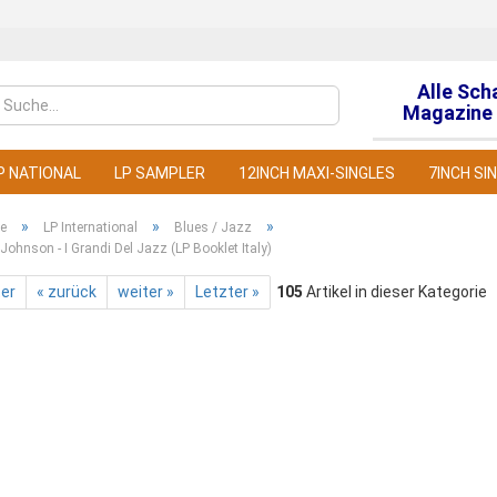
Alle Sch
Sprache auswähl
Magazine 
P NATIONAL
LP SAMPLER
12INCH MAXI-SINGLES
7INCH SI
»
»
»
te
LP International
Blues / Jazz
Johnson - I Grandi Del Jazz (LP Booklet Italy)
ter
« zurück
weiter »
Letzter »
105
Artikel in dieser Kategorie
Konto
Pass