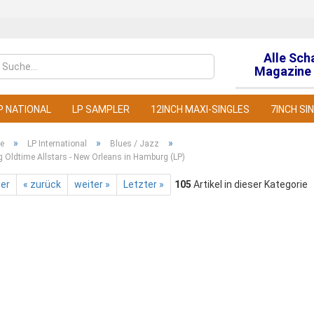
Alle Sch
Sprache auswähl
Magazine 
P NATIONAL
LP SAMPLER
12INCH MAXI-SINGLES
7INCH SI
»
»
»
te
LP International
Blues / Jazz
Oldtime Allstars - New Orleans in Hamburg (LP)
ter
« zurück
weiter »
Letzter »
105
Artikel in dieser Kategorie
Konto
Pass