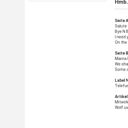
Hmb. 
Seite A
Salute
Bye N 
I need 
On the 
Seite B
Mama D
We shal
Some o
Label 
Telefu
Artikel
Mitwirk
Wolf uv