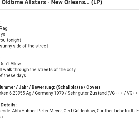
Oldtime Allstars - New Orleans... (LP)
:
 Rag
Bye
you tonight
sunny side of the street
:
on't Allow
l walk through the streets of the coty
f these days
Nummer / Jahr / Bewertung: (Schallplatte / Cover)
nken 6.23955 Ag / Germany 1979 / Sehr guter Zustand (VG+++ / VG++
 Details:
ende: Abbi Hübner, Peter Meyer, Gert Goldenbow, Günther Liebetruth, 
a.