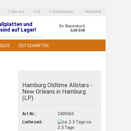
Über uns
DE
Kundenlogin
Merkzettel
allplatten und
en
Ihr Warenkorb
sind auf Lager!
0,00 EUR
NGLES
ZEITSCHRIFTEN
Hamburg Oldtime Allstars -
New Orleans in Hamburg
 erstellen
(LP)
wort vergessen?
Art.Nr.:
2405565
Lieferzeit:
ca.
2-3 Tage