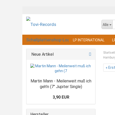
Alle
LP INTERNATIONAL
L
Startsei
Neue Artikel
Hamburg 
« Ers
Martin Mann - Meilenweit muß ich
geh'n (7" Jupiter Single)
3,90 EUR
Hersteller