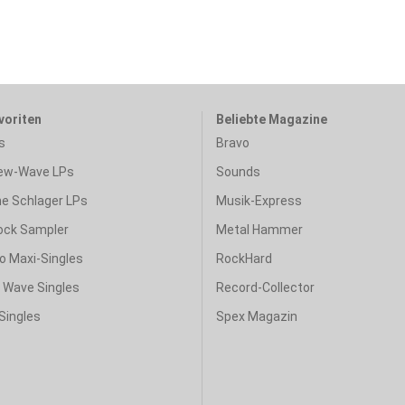
voriten
Beliebte Magazine
s
Bravo
ew-Wave LPs
Sounds
e Schlager LPs
Musik-Express
ock Sampler
Metal Hammer
o Maxi-Singles
RockHard
& Wave Singles
Record-Collector
Singles
Spex Magazin