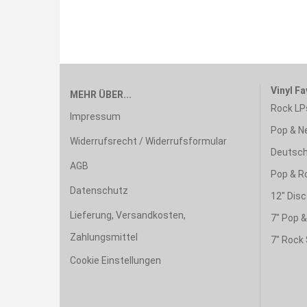
Vinyl Fa
MEHR ÜBER...
Rock LP
Impressum
Pop & N
Widerrufsrecht / Widerrufsformular
Deutsch
AGB
Pop & R
Datenschutz
12" Disc
Lieferung, Versandkosten,
7" Pop 
Zahlungsmittel
7" Rock 
Cookie Einstellungen