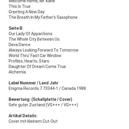
Welcome Home, Mr. Kane
This Is True
Greeting A New Day
The Breath In My Father's Saxophone
Seite B:
Our Lady Of Apparitions
The Whole City Between Us
Deva Dance
Always Looking Forward To Tomorrow
World Thru' Fast Car Window
Profiles, Hearts, Stars
Daughter Of Dream Come True
Alchemia
Label Nummer / Land Jahr
Enigma Records 7 73344-1 / Canada 1988
Bewertung: (Schallplatte / Cover)
Sehr guter Zustand (VG+++ / VG+++)
Artikel Details:
Cover mit kleinem Cut-Out