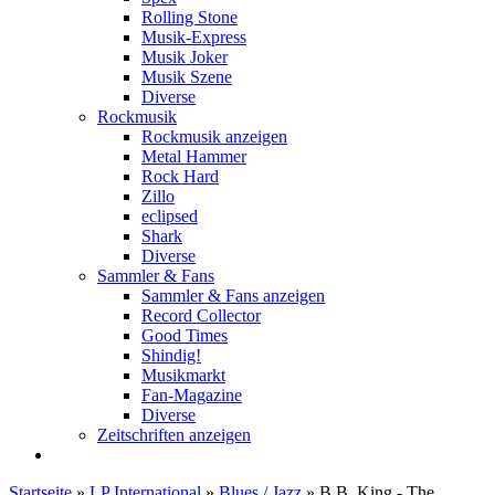
Rolling Stone
Musik-Express
Musik Joker
Musik Szene
Diverse
Rockmusik
Rockmusik anzeigen
Metal Hammer
Rock Hard
Zillo
eclipsed
Shark
Diverse
Sammler & Fans
Sammler & Fans anzeigen
Record Collector
Good Times
Shindig!
Musikmarkt
Fan-Magazine
Diverse
Zeitschriften anzeigen
Startseite
»
LP International
»
Blues / Jazz
»
B.B. King - The