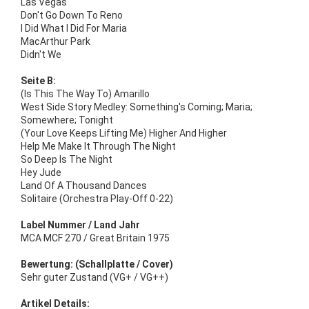
Las Vegas
Don't Go Down To Reno
I Did What I Did For Maria
MacArthur Park
Didn't We
Seite B:
(Is This The Way To) Amarillo
West Side Story Medley: Something's Coming; Maria;
Somewhere; Tonight
(Your Love Keeps Lifting Me) Higher And Higher
Help Me Make It Through The Night
So Deep Is The Night
Hey Jude
Land Of A Thousand Dances
Solitaire (Orchestra Play-Off 0-22)
Label Nummer / Land Jahr
MCA MCF 270 / Great Britain 1975
Bewertung: (Schallplatte / Cover)
Sehr guter Zustand (VG+ / VG++)
Artikel Details: