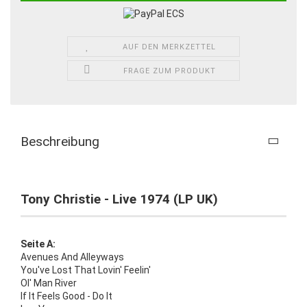
AUF DEN MERKZETTEL
FRAGE ZUM PRODUKT
Beschreibung
Tony Christie - Live 1974 (LP UK)
Seite A:
Avenues And Alleyways
You've Lost That Lovin' Feelin'
Ol' Man River
If It Feels Good - Do It