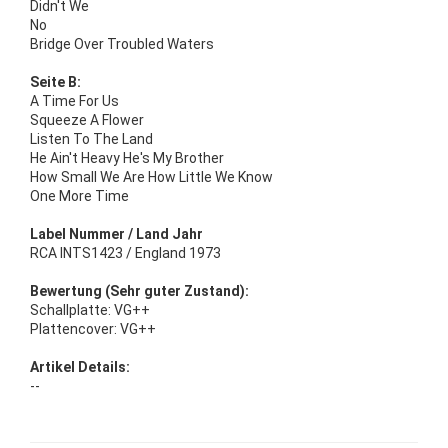
Didn't We
No
Bridge Over Troubled Waters
Seite B:
A Time For Us
Squeeze A Flower
Listen To The Land
He Ain't Heavy He's My Brother
How Small We Are How Little We Know
One More Time
Label Nummer / Land Jahr
RCA INTS1423 / England 1973
Bewertung (Sehr guter Zustand):
Schallplatte: VG++
Plattencover: VG++
Artikel Details:
--