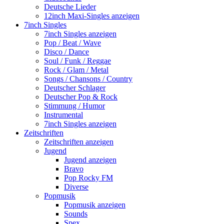
Deutsche Lieder
12inch Maxi-Singles anzeigen
7inch Singles
7inch Singles anzeigen
Pop / Beat / Wave
Disco / Dance
Soul / Funk / Reggae
Rock / Glam / Metal
Songs / Chansons / Country
Deutscher Schlager
Deutscher Pop & Rock
Stimmung / Humor
Instrumental
7inch Singles anzeigen
Zeitschriften
Zeitschriften anzeigen
Jugend
Jugend anzeigen
Bravo
Pop Rocky FM
Diverse
Popmusik
Popmusik anzeigen
Sounds
Spex