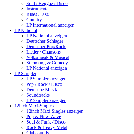
Soul / Reggae / Disco
Instrumental
Blues / Jazz
Country
LP International anzeigen
LP National
LP National anzeigen
Deutscher Schlager
Deutscher Pop/Rock
Lieder / Chansons
Volksmusik & Musical
Stimmung & Comedy
LP National anzeigen
LP Sampler
LP Sampler anzeigen
Pop / Rock / Disco
Deutsche Musik
Soundtracks
LP Sampler anzeigen
12inch Maxi-Singles
12inch Maxi-Singles anzeigen
Pop & New Wave
Soul & Funk / Disco
Rock & Heavy-Metal
Clubsounds