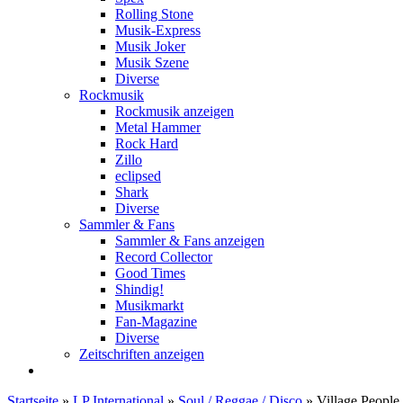
Rolling Stone
Musik-Express
Musik Joker
Musik Szene
Diverse
Rockmusik
Rockmusik anzeigen
Metal Hammer
Rock Hard
Zillo
eclipsed
Shark
Diverse
Sammler & Fans
Sammler & Fans anzeigen
Record Collector
Good Times
Shindig!
Musikmarkt
Fan-Magazine
Diverse
Zeitschriften anzeigen
Startseite
»
LP International
»
Soul / Reggae / Disco
»
Village Peopl