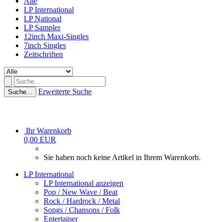
Alle
LP International
LP National
LP Sampler
12inch Maxi-Singles
7inch Singles
Zeitschriften
Erweiterte Suche
Suche...
Ihr Warenkorb
0,00 EUR
Sie haben noch keine Artikel in Ihrem Warenkorb.
LP International
LP International anzeigen
Pop / New Wave / Beat
Rock / Hardrock / Metal
Songs / Chansons / Folk
Entertainer