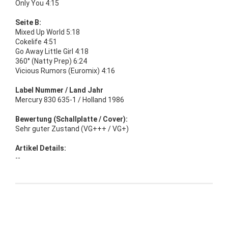
Only You 4:15
Seite B:
Mixed Up World 5:18
Cokelife 4:51
Go Away Little Girl 4:18
360° (Natty Prep) 6:24
Vicious Rumors (Euromix) 4:16
Label Nummer / Land Jahr
Mercury 830 635-1 / Holland 1986
Bewertung (Schallplatte / Cover):
Sehr guter Zustand (VG+++ / VG+)
Artikel Details:
--