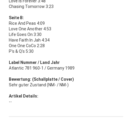
Love Is Forever 3:48
Chasing Tomorrow 3:23
Seite B:
Rice And Peas 4:09
Love One Another 4:53
Life Goes On 3:30
Have Faith In Jah 4:34
One One CoCo 2:28
P's & Q's 5:30
Label Nummer / Land Jahr
Atlantic 781 960-1 / Germany 1989
Bewertung: (Schallplatte / Cover)
Sehr guter Zustand (NM- / NM-)
Artikel Details:
--